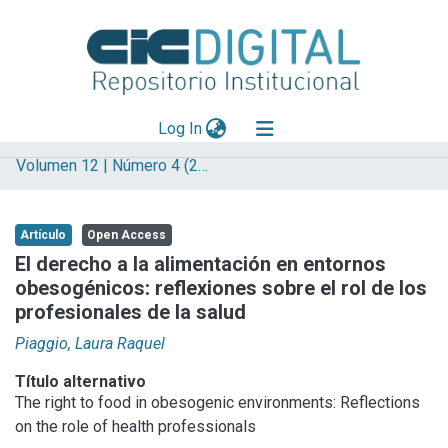
(current)
Log In
Volumen 12 | Número 4 (2016) | Alimentación
Explorar
Mas información
Artículo
Open Access
Aportar material
El derecho a la alimentación en entornos
obesogénicos: reflexiones sobre el rol de los
Statistics
profesionales de la salud
Piaggio, Laura Raquel
Título alternativo
The right to food in obesogenic environments: Reflections
on the role of health professionals