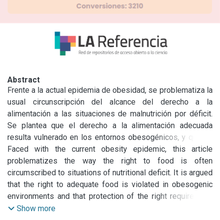
Abstract
Frente a la actual epidemia de obesidad, se problematiza la 
usual circunscripción del alcance del derecho a la 
alimentación a las situaciones de malnutrición por déficit. 
Se plantea que el derecho a la alimentación adecuada 
resulta vulnerado en los entornos obesogénicos, y que su 
protección requiere el establecimiento de medidas que 
Faced with the current obesity epidemic, this article 
regulen la publicidad y las prácticas de comercialización de 
problematizes the way the right to food is often 
productos ultraprocesados.

circumscribed to situations of nutritional deficit. It is argued 
Se sostiene que la principal barrera para la implementación 
that the right to adequate food is violated in obesogenic 
de tales medidas la constituyen las estrategias 
environments and that protection of the right requires the 
desplegadas por las grandes corporaciones alimentarias. 
establishment of measures to regulate advertising and 
Show more
Entre ellas, se destacan las que tienen como objeto y/o 
marketing practices regarding ultra-processed products. 