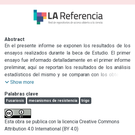
Abstract
En el presente informe se exponen los resultados de los 
ensayos realizados durante la beca de Estudio. El primer 
ensayo fue informado detalladamente en el primer informe 
preliminar, aquí se reportan los resultados de los análisis 
estadísticos del mismo y se comparan con los obtenidos 
durante el segundo año. En este período se analizaron 
Show more
estadísticamente los resultados obtenidos del ensayo de 
Palabras clave
la campaña 2012-13, durante los meses de Febrero y 
Fusariosis
mecanismos de resistencia
trigo
Marzo de 2013; A fines de Mayo se sembró un segundo 
ensayo y se condujo como se detalla en la metodología 
durante campaña 2013-14.

Esta obra se publica con la licencia Creative Commons
Este último ensayo fue modificado respecto del primero en 
Attribution 4.0 International (BY 4.0)
algunos aspectos metodológicos, basando tales cambios 