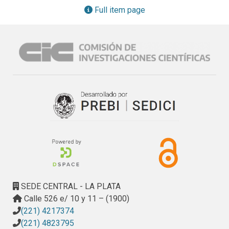
en los resultados obtenidos del análisis del primer ensayo.

Full item page
El diseño y la orientación de la investigación se enfocaron, 
desde la etapa inicial de reseña bibliográfica, no solo en 
identificar genotipos portadores de alelos inducibles 
capaces de incrementar la resistencia a la Fusariosis de la 
espiga, sino que también busca determinar si existe un 
vínculo entre la altura de la planta y la capacidad de activar 
estas respuestas defensivas.

El estudio de las fuentes de resistencia a la FET, tanto 
desde el mapeo genético (Draeger y col. 2007) como 
desde su caracterización molecular (Ding y col. 2011), ha 
revelado que las mismas son de carácter poligénico, 
cuantitativas, e inducibles. Estas características dificultan 
su incorporación a variedades comerciales por 
mejoramiento tradicional dada la baja heredabilidad que 
SEDE CENTRAL - LA PLATA
presentan los caracteres cuantitativos.

Calle 526 e/ 10 y 11 – (1900)
Reportes recientes de mapeo genético de fuentes de 
(221) 4217374
resistencia a FET (Srinvasachary y col. 2008 y 2009) 
(221) 4823795
señalan a los alelos de semi-enanismo Rht , incorporados 