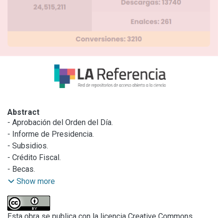
Abstract
- Aprobación del Orden del Día.

- Informe de Presidencia.

- Subsidios.

- Crédito Fiscal.

- Becas.

- Centros.

Show more
- Convenios.

- Rectificación.

- Varios.
Esta obra se publica con la licencia Creative Commons