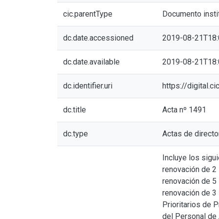
cic.parentType
Documento insti
dc.date.accessioned
2019-08-21T18:
dc.date.available
2019-08-21T18:
dc.identifier.uri
https://digital.
dc.title
Acta nº 1491
dc.type
Actas de directo
Incluye los sigu
renovación de 2
renovación de 5 
renovación de 3
Prioritarios de 
del Personal de 