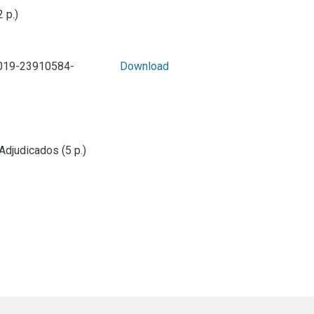
 p.)
019-23910584-
Download
djudicados (5 p.)