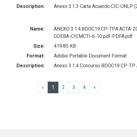
Description:
Anexo 3.1.3 Carta Acuerdo CIC-UNLP (2
Name:
ANEXO 3.1.4.BDOC19.CP-TP.A.ACTA-2
GDEBA-CICMCTI-6-10.pdf-PDFA.pdf
Size:
419.85 KB
Format:
Adobe Portable Document Format
Description:
Anexo 3.1.4 Concurso BDOC19 CP-TP. A
(current)
«
1
2
3
4
»