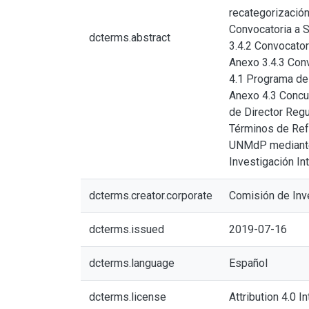
recategorización
Convocatoria a 
dcterms.abstract
3.4.2 Convocato
Anexo 3.4.3 Con
4.1 Programa de 
Anexo 4.3 Concur
de Director Regu
Términos de Refe
UNMdP mediante l
Investigación In
dcterms.creator.corporate
Comisión de Inve
dcterms.issued
2019-07-16
dcterms.language
Español
dcterms.license
Attribution 4.0 I