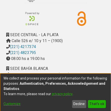
SEDE CENTRAL - LA PLATA
Calle 526 e/ 10 y 11 – (1900)
(221) 4217374
(221) 4823795
08.00 hs a 19.00 hs
SEDE BAHÍA BLANCA
Calle Ciudad de Cali 320 – (8000). Universidad
We collect and process your personal information for the following
Provincial del Sudoeste (UPSO)
purposes:
Authentication, Preferences, Acknowledgement and
(291) 459 2550
, interno 147
Statistics
.
10.00 h a 14.00 h
To learn more, please read our
privacy policy
.
delegacion.bahia@cic.gba.gob.ar
Customize
Decline
That's ok