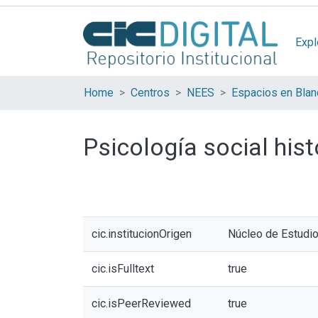
Expl
Home
Centros
NEES
Psicología social hist
cic.institucionOrigen
Núcleo de Estudio
cic.isFulltext
true
cic.isPeerReviewed
true