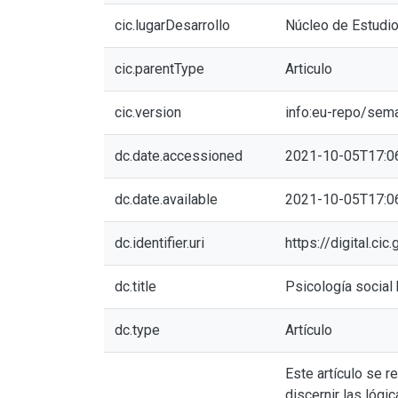
cic.lugarDesarrollo
Núcleo de Estudio
cic.parentType
Articulo
cic.version
info:eu-repo/sem
dc.date.accessioned
2021-10-05T17:0
dc.date.available
2021-10-05T17:0
dc.identifier.uri
https://digital.c
dc.title
Psicología social 
dc.type
Artículo
Este artículo se r
discernir las lógi