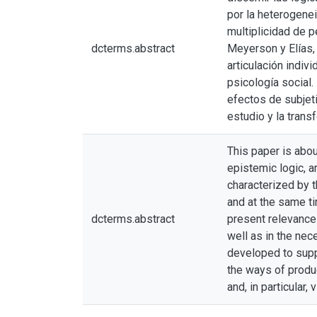
por la heterogenei
multiplicidad de 
dcterms.abstract
Meyerson y Elías,
articulación indiv
psicología social.
efectos de subjet
estudio y la trans
This paper is abou
epistemic logic, a
characterized by t
and at the same ti
dcterms.abstract
present relevance 
well as in the nec
developed to suppo
the ways of produ
and, in particular, 