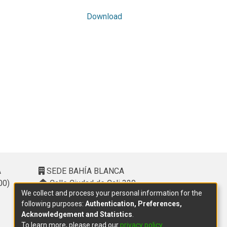
Download
A
SEDE BAHÍA BLANCA
00)
Calle Ciudad de Cali 320 –
We collect and process your personal information for the
(8000). Universidad Provincial del
following purposes:
Authentication, Preferences,
Sudoeste (UPSO)
Acknowledgement and Statistics
.
(291) 459 2550
, interno 147
To learn more, please read our
privacy policy
.