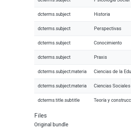
dcterms.subject
Historia
dcterms.subject
Perspectivas
dcterms.subject
Conocimiento
dcterms.subject
Praxis
dcterms.subject.materia
Ciencias de la Ed
dcterms.subject.materia
Ciencias Sociales
dcterms.title.subtitle
Teoría y construc
Files
Original bundle