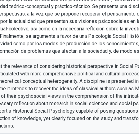
dad teórico-conceptual y práctico-técnico. Se presenta una disc
perspectivas, a la vez que se propone recuperar el pensamiento 
 por la actualidad que presentan sus visiones psicosociales en l
idual-colectivo, así como en la necesaria reflexión sobre la inves
 Finalmente, se argumenta a favor de una Psicología Social Histó
ividad como por los modos de producción de los conocimientos,
formación de problemas que afectan a la sociedad y, de modo esp
t the relevance of considering historical perspective in Social 
rticulated with more comprehensive political and cultural processe
heoretical-conceptual heterogeneity. A discipline is presented i
me it intends to recover the ideas of classical authors such as
of their psychosocial views in the comprehension of the intricate 
essary reflection about research in social sciences and social ps
rt a Historical Social Psychology capable of posing questions t
ction of knowledge, yet clearly focused on the study and transfo
victims.