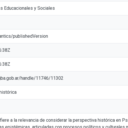
s Educacionales y Sociales
antics/publishedVersion
6:38Z
6:38Z
ic.gba.gob.ar/handle/11746/11302
histórica
efiere a la relevancia de considerar la perspectiva histórica en
cas epistémicas, articuladas con procesos políticos y culturale