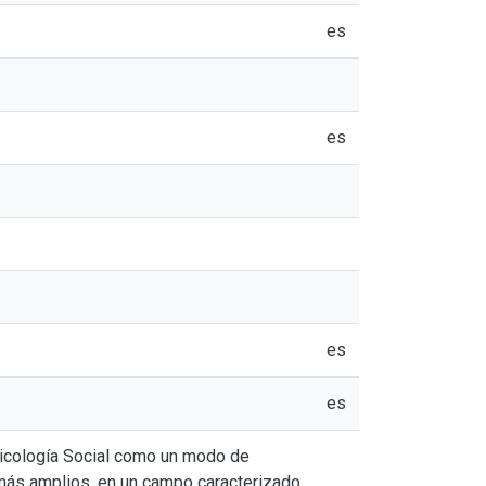
es
es
es
es
 Psicología Social como un modo de
s más amplios, en un campo caracterizado