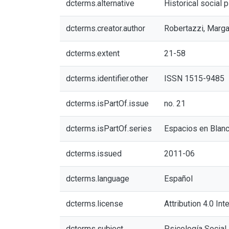
dcterms.alternative
Historical social
dcterms.creator.author
Robertazzi, Marga
dcterms.extent
21-58
dcterms.identifier.other
ISSN 1515-9485
dcterms.isPartOf.issue
no. 21
dcterms.isPartOf.series
Espacios en Blanc
dcterms.issued
2011-06
dcterms.language
Español
dcterms.license
Attribution 4.0 Int
dcterms.subject
Psicología Social