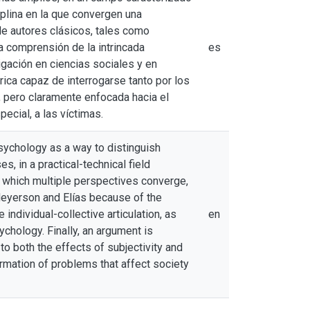
iplina en la que convergen una
de autores clásicos, tales como
a comprensión de la intrincada
es
tigación en ciencias sociales y en
rica capaz de interrogarse tanto por los
 pero claramente enfocada hacia el
ecial, a las víctimas.
Psychology as a way to distinguish
s, in a practical-technical field
n which multiple perspectives converge,
 Meyerson and Elías because of the
individual-collective articulation, as
en
ychology. Finally, an argument is
o both the effects of subjectivity and
rmation of problems that affect society