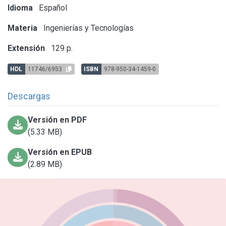
Idioma
Español
Materia
Ingenierías y Tecnologías
Extensión
129 p.
HDL
11746/6953
ISBN
978-950-34-1459-0
Descargas
Versión en PDF
(5.33 MB)
Versión en EPUB
(2.89 MB)