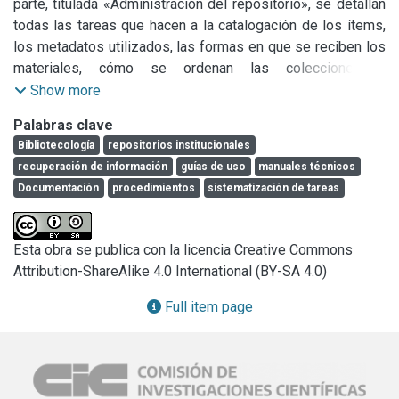
parte, titulada «Administración del repositorio», se detallan 
todas las tareas que hacen a la catalogación de los ítems, 
los metadatos utilizados, las formas en que se reciben los 
materiales, cómo se ordenan las colecciones y 
comunidades, y todo aquello que supone la actividad 
Show more
principal del repositorio, que es la puesta en línea, en forma 
Palabras clave
adecuada y jerarquizada, de la producción académica, 
Bibliotecología
repositorios institucionales
científica y artística de la universidad. En la segunda parte, 
recuperación de información
guías de uso
manuales técnicos
titulada «Otras tareas», se detallan los diferentes roles que 
Documentación
procedimientos
sistematización de tareas
un administrador puede asumir así como otras tareas que 
se desarrollan en el día a día del repositorio, como la 
comunicación, la generación de contenidos para redes 
Esta obra se publica con la licencia Creative Commons
sociales y otros aspectos. Por último, en el apartado de 
Attribution-ShareAlike 4.0 International (BY-SA 4.0)
«Anexos» se incluyen documentos de consulta para los 
administradores. Además, en el decurso del manual se 
Full item page
incluyen cuadros y recordatorios sobre distintos aspectos 
de la carga de ítems, para facilitar la tarea diaria de los 
administradores; también se ofrecen enlaces para dar a 
conocer o profundizar conceptos que provienen de otros 