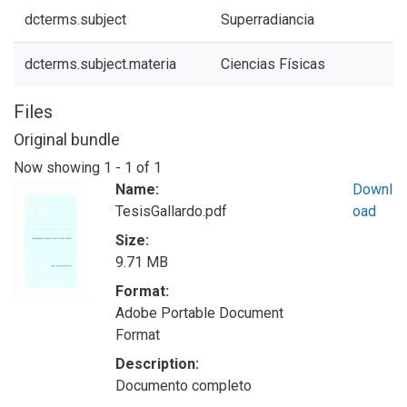
dcterms.subject
Superradiancia
dcterms.subject.materia
Ciencias Físicas
Files
Original bundle
Now showing
1 - 1 of 1
Name:
Downl
TesisGallardo.pdf
oad
Size:
9.71 MB
Format:
Adobe Portable Document
Format
Description:
Documento completo