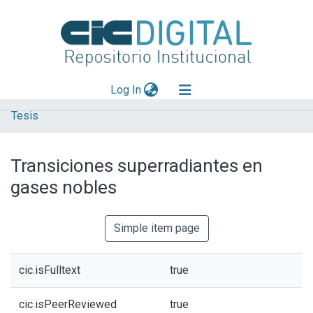
(current)
Log In
Tesis
Explorar
Mas información
Transiciones superradiantes en
Aportar material
gases nobles
Statistics
Simple item page
cic.isFulltext
true
cic.isPeerReviewed
true