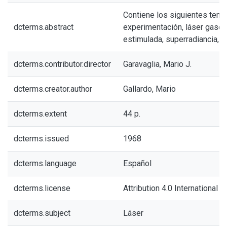
Contiene los siguientes tema
dcterms.abstract
experimentación, láser gase
estimulada, superradiancia, g
dcterms.contributor.director
Garavaglia, Mario J.
dcterms.creator.author
Gallardo, Mario
dcterms.extent
44 p.
dcterms.issued
1968
dcterms.language
Español
dcterms.license
Attribution 4.0 International (
dcterms.subject
Láser