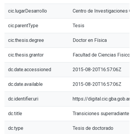
cic.lugarDesarrollo
Centro de Investigaciones Ó
cic.parentType
Tesis
cic.thesis.degree
Doctor en Física
cic.thesis.grantor
Facultad de Ciencias Fisico
dc.date.accessioned
2015-08-20T16:57:06Z
dc.date.available
2015-08-20T16:57:06Z
dc.identifier.uri
https://digital.cic.gba.gob.
dc.title
Transiciones superradiantes
dc.type
Tesis de doctorado