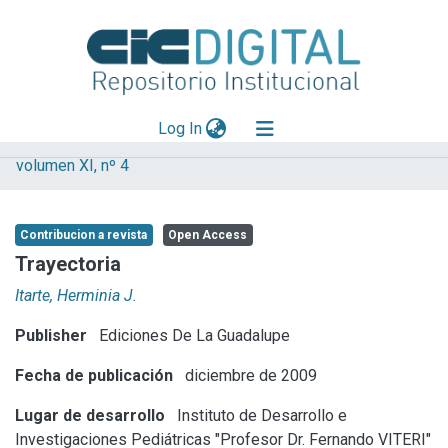
(current)
Log In
volumen XI, nº 4
Explorar
Mas información
Contribucion a revista
Open Access
Aportar material
Trayectoria
Statistics
Itarte, Herminia J.
Publisher
Ediciones De La Guadalupe
Fecha de publicación
diciembre de 2009
Lugar de desarrollo
Instituto de Desarrollo e
Investigaciones Pediátricas "Profesor Dr. Fernando VITERI"