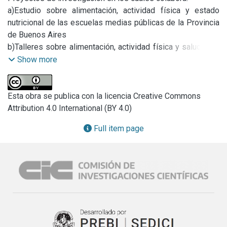
a)Estudio sobre alimentación, actividad física y estado 
nutricional de las escuelas medias públicas de la Provincia 
de Buenos Aires

b)Talleres sobre alimentación, actividad física y salud para 
escuelas primarias en el marco del proyecto de extensión 
Show more
universitaria “Desde el puente. Acciones territoriales y 
redes interinstitucionales para la promoción de la salud y la 
educación en Puente de Fierro”

Esta obra se publica con la licencia Creative Commons
c)Talleres recreativos en la sede del proyecto de extensión 
Attribution 4.0 International (BY 4.0)
universitaria mencionado anteriormente.
Full item page