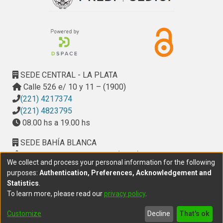
SEDE CENTRAL - LA PLATA
Calle 526 e/ 10 y 11 – (1900)
(221) 4217374
(221) 4823795
08.00 hs a 19.00 hs
SEDE BAHÍA BLANCA
Calle Ciudad de Cali 320 – (8000). Universidad
We collect and process your personal information for the following
Provincial del Sudoeste (UPSO)
purposes:
Authentication, Preferences, Acknowledgement and
(291) 459 2550
, interno 147
Statistics
.
10.00 h a 14.00 h
To learn more, please read our
privacy policy
.
delegacion.bahia@cic.gba.gob.ar
Customize
Decline
That's ok