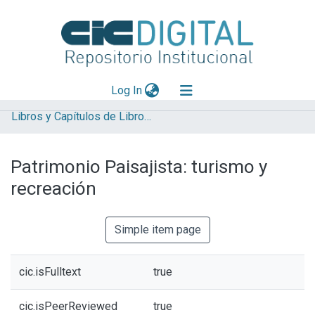
(current)
Log In
Libros y Capítulos de Libro LINTA
Explorar
Mas información
Patrimonio Paisajista: turismo y
Aportar material
recreación
Statistics
Simple item page
cic.isFulltext
true
cic.isPeerReviewed
true