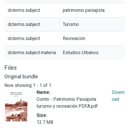
dcterms.subject
patrimonio paisajista
dcterms.subject
Turismo
dcterms.subject
Recreación
dcterms.subject.materia
Estudios Urbanos
Files
Original bundle
Now showing
1 - 1 of 1
Name:
Downl
Contin - Patrimonio Paisajista
oad
turismo y recreación PDFA.pdf
Size:
12.7 MB