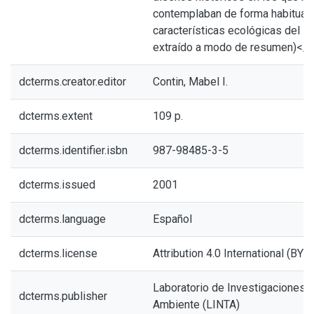
contemplaban de forma habitual 
características ecológicas del sit
extraído a modo de resumen)</i
dcterms.creator.editor
Contin, Mabel I.
dcterms.extent
109 p.
dcterms.identifier.isbn
987-98485-3-5
dcterms.issued
2001
dcterms.language
Español
dcterms.license
Attribution 4.0 International (BY 4
Laboratorio de Investigaciones de
dcterms.publisher
Ambiente (LINTA)