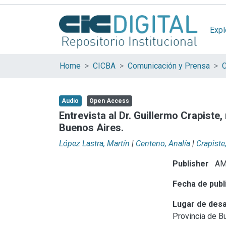
Expl
Home
CICBA
Comunicación y Prensa
C
Audio
Open Access
Entrevista al Dr. Guillermo Crapiste,
Buenos Aires.
López Lastra, Martín
|
Centeno, Analía
|
Crapiste
Publisher
AM
Fecha de publ
Lugar de desa
Provincia de B