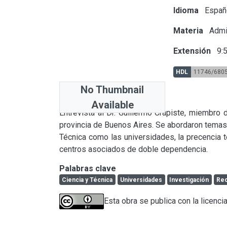
Idioma
Españ
Materia
Admin
Extensión
9:
HDL
11746/680
No Thumbnail
Abstract
Available
Entrevista al Dr. Guillermo Crapiste, miembro de
provincia de Buenos Aires. Se abordaron temas t
Técnica como las universidades, la precencia te
centros asociados de doble dependencia.
Palabras clave
Ciencia y Técnica
Universidades
Investigación
Rec
Esta obra se publica con la licenci