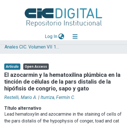
(current)
Log In
Anales CIC. Volumen VII 1966
Explorar
Mas información
Artículo
Open Access
Aportar material
El azocarmin y la hematoxilina plúmbica en la
tinción de células de la pars distalis de la
Statistics
hipófisis de congrio, sapo y gato
Restelli, Mario A.
|
Iturriza, Fermín C.
Título alternativo
Lead hematoxylin and azocarmine in the staining of cells of
the pars distalis of the hypophysis of conger, toad and cat