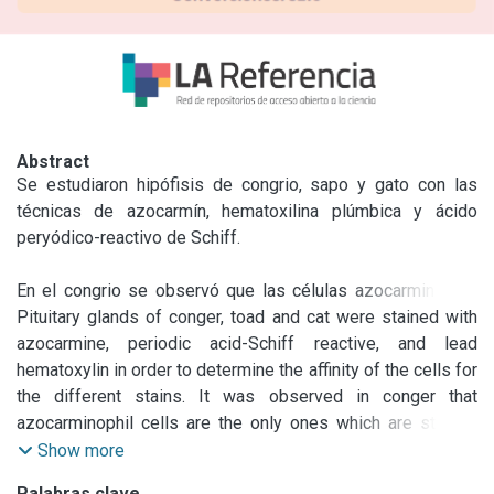
Abstract
Se estudiaron hipófisis de congrio, sapo y gato con las 
técnicas de azocarmín, hematoxilina plúmbica y ácido 
peryódico-reactivo de Schiff.

En el congrio se observó que las células azocarminófilas 
son hematoxilina plúmbica positivas y ácido peryódico-
Pituitary glands of conger, toad and cat were stained with 
Schiff negativas.

azocarmine, periodic acid-Schiff reactive, and lead 
hematoxylin in order to determine the affinity of the cells for 
En el sapo y gato las células azocarminófilas son ácido 
the different stains. It was observed in conger that 
peryódicoreactivo de Schiff positivas y hematoxilina 
azocarminophil cells are the only ones which are stained 
plúmbica positivas.

with lead hematoxylin; these cells are periodic acid-Schiff 
Show more
reactive negative.

Palabras clave