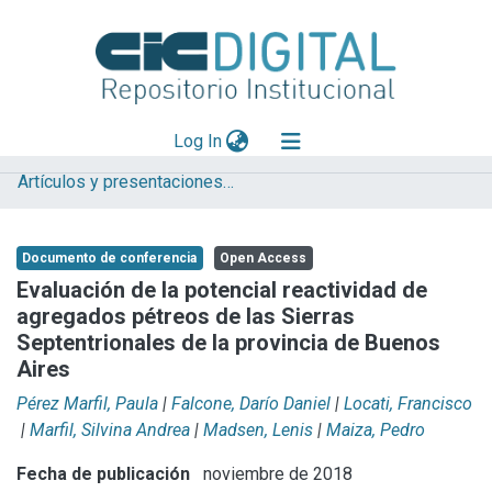
(current)
Log In
Artículos y presentaciones en Congresos
Explorar
Mas información
Documento de conferencia
Open Access
Aportar material
Evaluación de la potencial reactividad de
agregados pétreos de las Sierras
Statistics
Septentrionales de la provincia de Buenos
Aires
Pérez Marfil, Paula
|
Falcone, Darío Daniel
|
Locati, Francisco
|
Marfil, Silvina Andrea
|
Madsen, Lenis
|
Maiza, Pedro
Fecha de publicación
noviembre de 2018