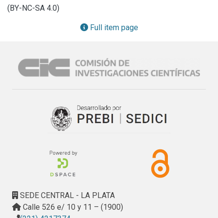
comparó con resultados previos obtenidos a partir de 
(BY-NC-SA 4.0)
análisis modales. Ambos métodos arrojaron resultados 
similares. De los agregados estudiados, solo uno fue 
Full item page
calificado como potencialmente reactivo en los ensayos 
petrográficos y el método acelerado de la barra de mortero 
(más de 5% de cuarzo microcristalino y 0,156% de 
expansión, respectivamente) aunque todos califican como 
no reactivos según el método químico y prisma de 
hormigón acelerado.
SEDE CENTRAL - LA PLATA
Calle 526 e/ 10 y 11 – (1900)