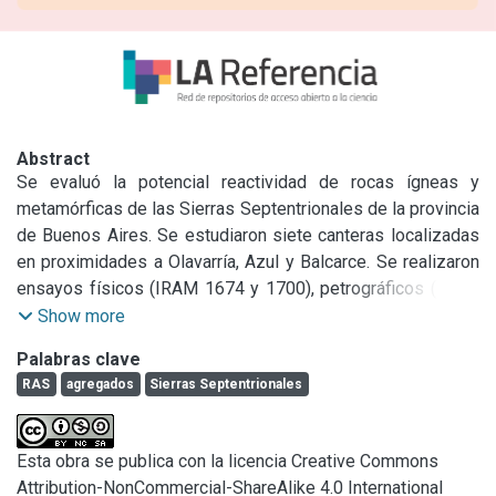
Abstract
Se evaluó la potencial reactividad de rocas ígneas y 
metamórficas de las Sierras Septentrionales de la provincia 
de Buenos Aires. Se estudiaron siete canteras localizadas 
en proximidades a Olavarría, Azul y Balcarce. Se realizaron 
ensayos físicos (IRAM 1674 y 1700), petrográficos (IRAM 
1649) según requerimientos de la normativa IRAM 1531 y 
Show more
químicos (IRAM 1650). Las rocas analizadas pueden

Palabras clave
desencadenar la reacción álcali-sílice (RAS), debido a la 
RAS
agregados
Sierras Septentrionales
presencia de cuarzo microcristalino, fuertemente 
tensionado y/o microfracturado. Se utilizó el método de 
conteo de puntos propuesto por RILEM para evaluar el 
Esta obra se publica con la licencia Creative Commons
contenido de cuarzo sobre secciones delgadas y se 
Attribution-NonCommercial-ShareAlike 4.0 International