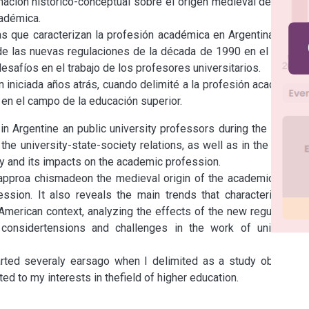
ación histórico-conceptual sobre el origen medieval del oficio 
adémica.

s que caracterizan la profesión académica en Argentina, en el 
de las nuevas regulaciones de la década de 1990 en el trabajo 
safíos en el trabajo de los profesores universitarios.

n iniciada años atrás, cuando delimité a la profesión académica 
 en el campo de la educación superior.
in Argentine an public university professors during the last 25 
the university-state-society relations, as well as in the plot of 
ty and its impacts on the academic profession.

 approa chismadeon the medieval origin of the academic office 
sion. It also reveals the main trends that characterize the 
American context, analyzing the effects of the new regulations 
nsidertensions and challenges in the work of university 
tarted severaly earsago when I delimited as a study objett he 
ed to my interests in thefield of higher education.