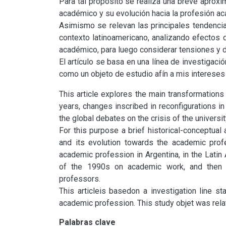
Para tal propósito se realiza una breve aproxim
académico y su evolución hacia la profesión ac
Asimismo se relevan las principales tendencia
contexto latinoamericano, analizando efectos 
académico, para luego considerar tensiones y de
El artículo se basa en una línea de investigació
como un objeto de estudio afín a mis intereses
This article explores the main transformations 
years, changes inscribed in reconfigurations in 
the global debates on the crisis of the universi
For this purpose a brief historical-conceptual
and its evolution towards the academic profes
academic profession in Argentina, in the Latin 
of the 1990s on academic work, and then co
professors.

This articleis basedon a investigation line s
academic profession. This study objet was relat
Palabras clave