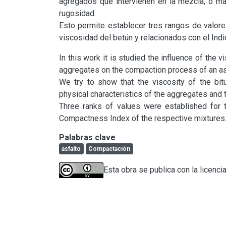
agregados que intervienen en la mezcla, o más
rugosidad.

Esto permite establecer tres rangos de valores
viscosidad del betún y relacionados con el Ind
In this work it is studied the influence of the 
aggregates on the compaction process of an asp
We try to show that the viscosity of the bi
physical characteristics of the aggregates and t
Three ranks of values were established for t
Compactness Index of the respective mixtures
Palabras clave
asfalto
Compactación
Esta obra se publica con la licenci