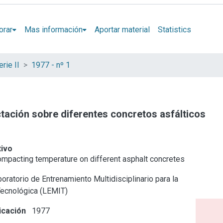
orar
Mas información
Aportar material
Statistics
rie II
1977 - nº 1
tación sobre diferentes concretos asfálticos
tivo
compacting temperature on different asphalt concretes
oratorio de Entrenamiento Multidisciplinario para la
Tecnológica (LEMIT)
icación
1977