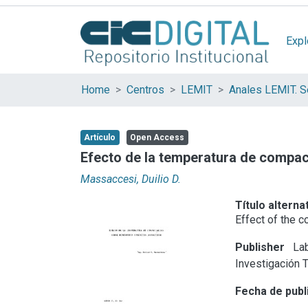
Expl
Home
Centros
LEMIT
Anales LEMIT. Se
Artículo
Open Access
Efecto de la temperatura de compac
Massaccesi, Duilio D.
Título alterna
Effect of the 
Publisher
Lab
Investigación 
Fecha de publ