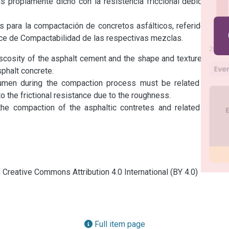
 propiamente dicho con la resistencia friccional debida a su 
 para la compactación de concretos asfálticos, referidos a la 
ice de Compactabilidad de las respectivas mezclas.
viscosity of the asphalt cement and the shape and texture of the 
halt concrete.

tumen during the compaction process must be related to the 
o the frictional resistance due to the roughness.

he compaction of the asphaltic contretes and related to the 
.
a Creative Commons Attribution 4.0 International (BY 4.0)
Full item page