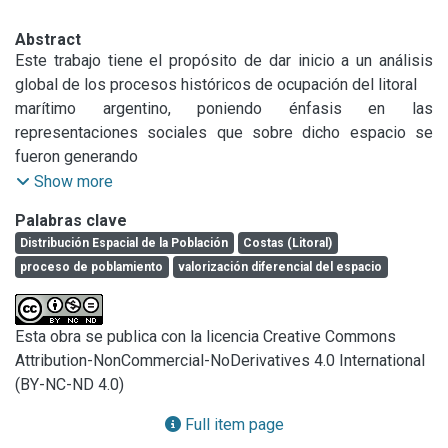
Abstract
Este trabajo tiene el propósito de dar inicio a un análisis 
global de los procesos históricos de ocupación del litoral

marítimo argentino, poniendo énfasis en las 
representaciones sociales que sobre dicho espacio se 
fueron generando

desde el poder y en los contrastes de poblamiento 
Show more
existentes entre el “interior” y la “costa”, en cada etapa de

Palabras clave
conformación del estado nacional. El fin último es 
Distribución Espacial de la Población
Costas (Litoral)
comprender la irregular distribución actual de la población 
proceso de poblamiento
valorización diferencial del espacio
en

el litoral marítimo, la valorización diferencial de dicho 
espacio y reconocer si, en esta configuración aún persisten

Esta obra se publica con la licencia Creative Commons
formas hereditarias que dificultan y coartan la inclusión de “ 
Attribution-NonCommercial-NoDerivatives 4.0 International
lo litoral” en hipotéticos proyectos de desarrollo de

(BY-NC-ND 4.0)
escala nacional. En esta ocasión, se presentan algunas 
ideas preliminares, a modo de reflexiones.
Full item page