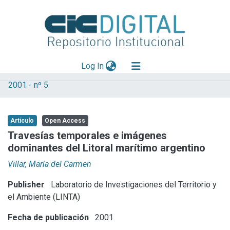
(current)
Log In
2001 - nº 5
Explorar
Mas información
Artículo
Open Access
Aportar material
Travesías temporales e imágenes
dominantes del Litoral marítimo argentino
Statistics
Villar, María del Carmen
Publisher
Laboratorio de Investigaciones del Territorio y
el Ambiente (LINTA)
Fecha de publicación
2001