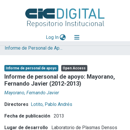
(current)
Log In
Informe de Personal de Apoyo
Explorar
Mas información
Informe de personal de apoyo
Open Access
Aportar material
Informe de personal de apoyo: Mayorano,
Fernando Javier (2012-2013)
Statistics
Mayorano, Fernando Javier
Directores
Lotito, Pablo Andrés
Fecha de publicación
2013
Lugar de desarrollo
Laboratorio de Plasmas Densos