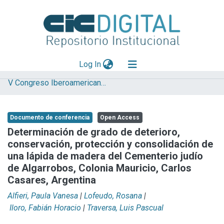
(current)
Log In
V Congreso Iberoamericano y XIII Jornada de Técnicas de Reparación y Conservación del Patrimonio
Explorar
Mas información
Documento de conferencia
Open Access
Aportar material
Determinación de grado de deterioro,
conservación, protección y consolidación de
Statistics
una lápida de madera del Cementerio judío
de Algarrobos, Colonia Mauricio, Carlos
Casares, Argentina
Alfieri, Paula Vanesa
|
Lofeudo, Rosana
|
Iloro, Fabián Horacio
|
Traversa, Luis Pascual