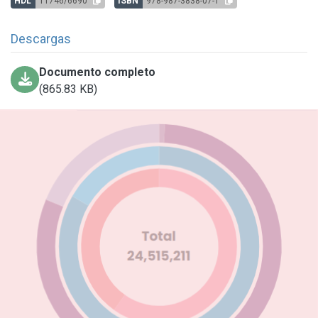
HDL
11746/6690
ISBN
978-987-3838-07-1
Descargas
Documento completo
(865.83 KB)