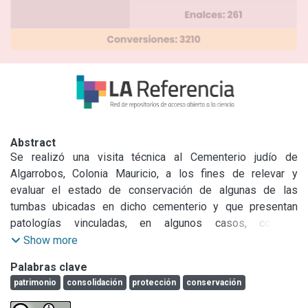
Abstract
Se realizó una visita técnica al Cementerio judío de 
Algarrobos, Colonia Mauricio, a los fines de relevar y 
evaluar el estado de conservación de algunas de las 
tumbas ubicadas en dicho cementerio y que presentan 
patologías vinculadas, en algunos casos, con la 
meteorización de los materiales con los cuales están 
Show more
construidas y, en otros, por hechos vandálicos. Dentro de 
Palabras clave
los materiales relevados se encontraron dos lápidas de 
patrimonio
consolidación
protección
conservación
madera en un estado de deterioro grave. Es factible 
suponer, que este tipo de lápidas se encuentra 