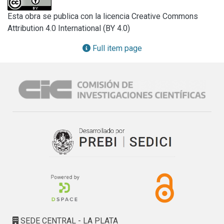
subrepresentado debido a su menor preservación, y es 
Esta obra se publica con la licencia Creative Commons
posible que varias tumbas actualmente sin lápidas las 
Attribution 4.0 International (BY 4.0)
hayan tenido originalmente de este tipo. Esto fundamenta la 
importancia de conservar estos bienes antes de que se 
Full item page
pierda información relevante para construir la historia. Por 
ello el presente trabajo revela la metodología empleada 
para preservar una de las piezas halladas.

Se procedió a la identificación de la especie de madera 
para luego, aplicar un tratamiento para restaurar, proteger y 
conservar la madera mediante metodologías que cumplan 
con los lineamientos de las normativas internacionales 
vigentes para la intervención de bienes patrimoniales 
priorizando la preservación de los epitafios tallados.
SEDE CENTRAL - LA PLATA