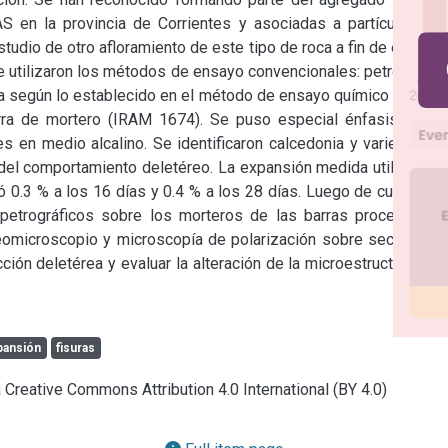
 en la provincia de Corrientes y asociadas a partículas de 
tudio de otro afloramiento de este tipo de roca a fin de evaluar 
e utilizaron los métodos de ensayo convencionales: petrografía 
ta según lo establecido en el método de ensayo químico (norma 
ra de mortero (IRAM 1674). Se puso especial énfasis en la 
es en medio alcalino. Se identificaron calcedonia y variedades 
 del comportamiento deletéreo. La expansión medida utilizando 
0.3 % a los 16 días y 0.4 % a los 28 días. Luego de cumplido 
petrográficos sobre los morteros de las barras procesadas. 
omicroscopio y microscopía de polarización sobre secciones 
ción deletérea y evaluar la alteración de la microestructura del 
pansión
fisuras
a Creative Commons Attribution 4.0 International (BY 4.0)