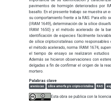
pavimentos de hormigón deteriorados por RAS
basalto. En el presente trabajo se muestra un es
su comportamiento frente a la RAS. Para ello s
(IRAM 1649), determinación de la sílice disuel
IRAM 1650) y el método acelerado de la bar
identificación de especies fácilmente lixiviabl
de sílice criptocristalinas como responsables
el método acelerado, norma IRAM 1674, superó 
el tiempo de ensayo se realizaron estudios 
Además se hicieron observaciones con estere
delgadas a fin de confirmar el origen de la reac
mortero.
Palabras clave
areniscas
sílice amorfa y/o criptocristalina
RAS
ex
Esta obra se publica con la licenci