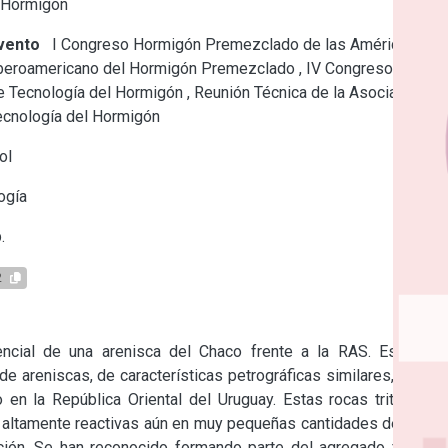
l Hormigón
vento
I Congreso Hormigón Premezclado de las Américas,
Iberoamericano del Hormigón Premezclado , IV Congreso
de Tecnología del Hormigón , Reunión Técnica de la Asociación
ecnología del Hormigón
ol
ogía
.
2
ncial de una arenisca del Chaco frente a la RAS. Estudios 
de areniscas, de características petrográficas similares, en las 
 en la República Oriental del Uruguay. Estas rocas trituradas 
tamente reactivas aún en muy pequeñas cantidades de allí la 
ación. Se han reconocido formando parte del agregado fino en 