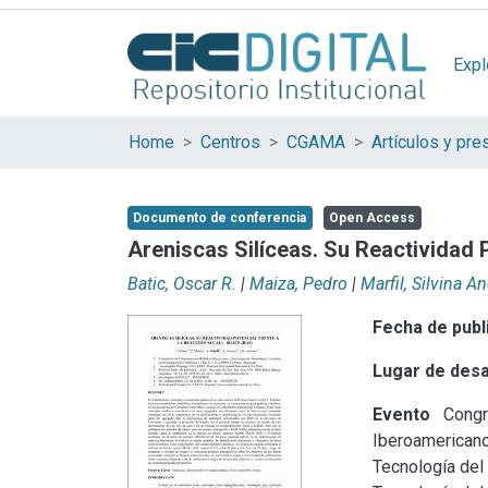
Expl
Home
Centros
CGAMA
Documento de conferencia
Open Access
Areniscas Silíceas. Su Reactividad P
Batic, Oscar R.
|
Maiza, Pedro
|
Marfil, Silvina A
Fecha de publ
Lugar de desa
Evento
Congr
Iberoamericano
Tecnología del