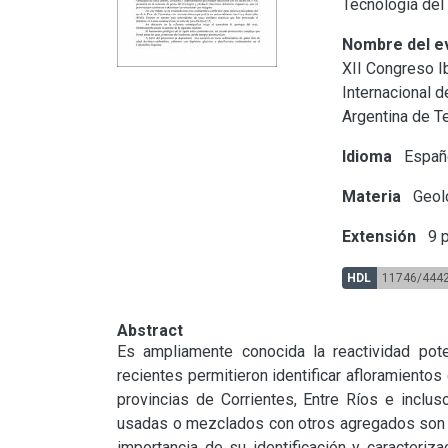
Tecnología de
Nombre del e
XII Congreso 
Internacional 
Argentina de T
Idioma
Españ
Materia
Geol
Extensión
9 p
HDL
11746/444
Abstract
Es ampliamente conocida la reactividad pote
recientes permitieron identificar afloramientos 
provincias de Corrientes, Entre Ríos e incluso
usadas o mezclados con otros agregados son al
importancia de su identificación y caracteriz