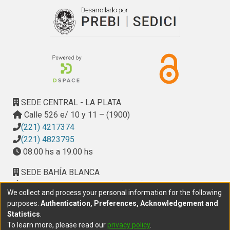
SEDE CENTRAL - LA PLATA
Calle 526 e/ 10 y 11 – (1900)
(221) 4217374
(221) 4823795
08.00 hs a 19.00 hs
SEDE BAHÍA BLANCA
Calle Ciudad de Cali 320 – (8000). Universidad
We collect and process your personal information for the following
Provincial del Sudoeste (UPSO)
purposes:
Authentication, Preferences, Acknowledgement and
(291) 459 2550
, interno 147
Statistics
.
10.00 h a 14.00 h
To learn more, please read our
privacy policy
.