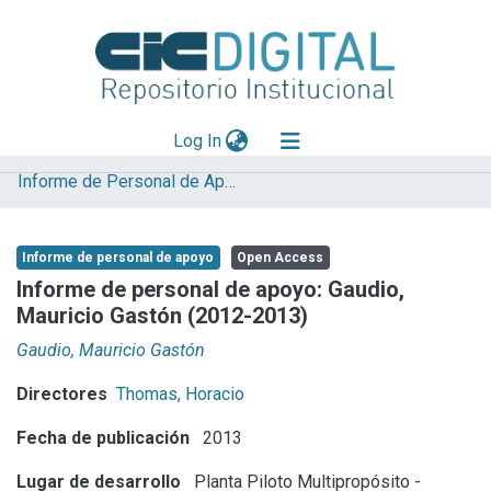
(current)
Log In
Informe de Personal de Apoyo
Explorar
Mas información
Informe de personal de apoyo
Open Access
Aportar material
Informe de personal de apoyo: Gaudio,
Mauricio Gastón (2012-2013)
Statistics
Gaudio, Mauricio Gastón
Directores
Thomas, Horacio
Fecha de publicación
2013
Lugar de desarrollo
Planta Piloto Multipropósito -