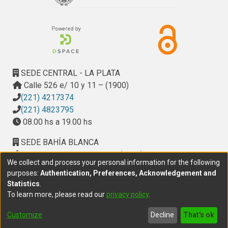
SEDE CENTRAL - LA PLATA
Calle 526 e/ 10 y 11 – (1900)
(221) 4217374
(221) 4823795
08.00 hs a 19.00 hs
SEDE BAHÍA BLANCA
Calle Ciudad de Cali 320 – (8000). Universidad
We collect and process your personal information for the following
Provincial del Sudoeste (UPSO)
purposes:
Authentication, Preferences, Acknowledgement and
(291) 459 2550
, interno 147
Statistics
.
10.00 h a 14.00 h
To learn more, please read our
privacy policy
.
delegacion.bahia@cic.gba.gob.ar
Customize
Decline
That's ok