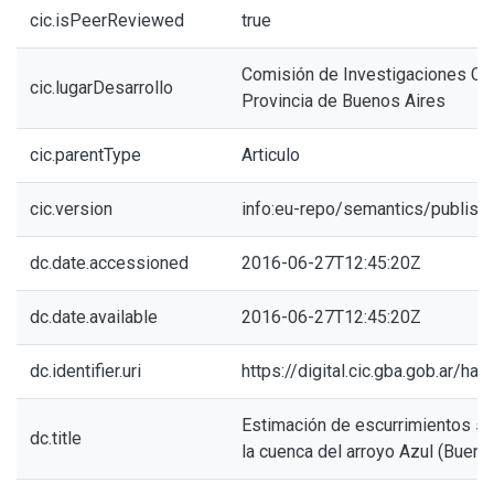
cic.isPeerReviewed
true
Comisión de Investigaciones Cien
cic.lugarDesarrollo
Provincia de Buenos Aires
cic.parentType
Articulo
cic.version
info:eu-repo/semantics/publish
dc.date.accessioned
2016-06-27T12:45:20Z
dc.date.available
2016-06-27T12:45:20Z
dc.identifier.uri
https://digital.cic.gba.gob.ar/h
Estimación de escurrimientos s
dc.title
la cuenca del arroyo Azul (Bueno