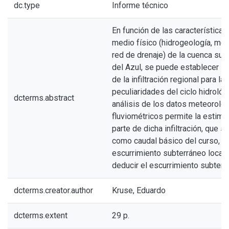
dc.type
Informe técnico
En función de las características
medio físico (hidrogeología, morf
red de drenaje) de la cuenca supe
del Azul, se puede establecer la
de la infiltración regional para la
peculiaridades del ciclo hidrológ
dcterms.abstract
análisis de los datos meteoroló
fluviométricos permite la estima
parte de dicha infiltración, que s
como caudal básico del curso, p
escurrimiento subterráneo local; a
deducir el escurrimiento subterr
dcterms.creator.author
Kruse, Eduardo
dcterms.extent
29 p.