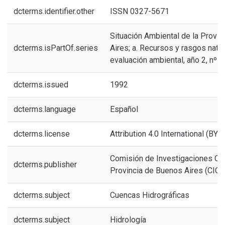
dcterms.identifier.other
ISSN 0327-5671
Situación Ambiental de la Provi
dcterms.isPartOf.series
Aires; a. Recursos y rasgos natur
evaluación ambiental, año 2, nº 1
dcterms.issued
1992
dcterms.language
Español
dcterms.license
Attribution 4.0 International (BY 4
Comisión de Investigaciones Cien
dcterms.publisher
Provincia de Buenos Aires (CIC
dcterms.subject
Cuencas Hidrográficas
dcterms.subject
Hidrología