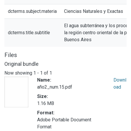
dcterms.subject.materia
Ciencias Naturales y Exactas
El agua subterránea y los proces
dcterms.title.subtitle
la región centro oriental de la pr
Buenos Aires
Files
Original bundle
Now showing
1 - 1 of 1
Name:
Downl
año2_num.15.pdf
oad
Size:
1.16 MB
Format:
Adobe Portable Document
Format