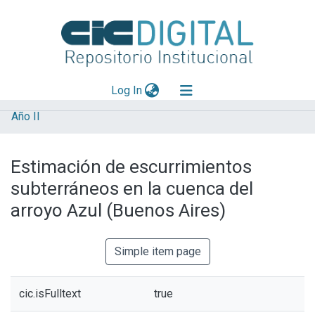
(current)
Log In
Año II
Explorar
Mas información
Estimación de escurrimientos
Aportar material
subterráneos en la cuenca del
Statistics
arroyo Azul (Buenos Aires)
Simple item page
cic.isFulltext
true