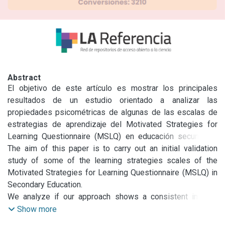
Abstract
El objetivo de este artículo es mostrar los principales 
resultados de un estudio orientado a analizar las 
propiedades psicométricas de algunas de las escalas de 
estrategias de aprendizaje del Motivated Strategies for 
Learning Questionnaire (MSLQ) en educación secundaria. 
Con ello, se ha pretendido comprobar si nuestra versión 
The aim of this paper is to carry out an initial validation 
muestra una estructura interna relativamente consistente y 
study of some of the learning strategies scales of the 
acorde con la hallada por los autores del cuestionario, y si 
Motivated Strategies for Learning Questionnaire (MSLQ) in 
los resultados apoyan la necesidad de abordar un estudio 
Secondary Education.

de validación general de todo el instrumento en este nivel 
We analyze if our approach shows a consistent internal 
educativo. La muestra estuvo compuesta por 374 alumnos 
structure that is coherent with that found by its authors, and 
Show more
de 2º curso de Educación Secundaria. Por un lado, se 
if the results support the necessity to address a general 