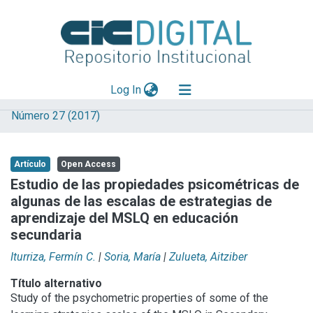
(current)
Log In
Número 27 (2017)
Explorar
Mas información
Artículo
Open Access
Aportar material
Estudio de las propiedades psicométricas de
algunas de las escalas de estrategias de
Statistics
aprendizaje del MSLQ en educación
secundaria
Iturriza, Fermín C.
|
Soria, María
|
Zulueta, Aitziber
Título alternativo
Study of the psychometric properties of some of the