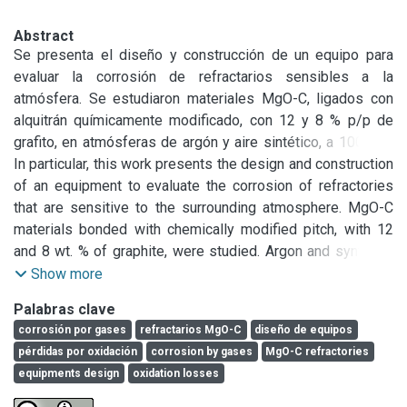
Abstract
Se presenta el diseño y construcción de un equipo para 
evaluar la corrosión de refractarios sensibles a la 
atmósfera. Se estudiaron materiales MgO-C, ligados con 
alquitrán químicamente modificado, con 12 y 8 % p/p de 
grafito, en atmósferas de argón y aire sintético, a 1000 °C. 
Los materiales fueron previamente pirolizados a 1000 °C 
In particular, this work presents the design and construction 
en lecho de grafito, de tal forma que al ser ensayados 
of an equipment to evaluate the corrosion of refractories 
contenían grafito y carbono residual (proveniente de la 
that are sensitive to the surrounding atmosphere. MgO-C 
resina). Bajo atmósfera inerte (argón) se detectó un muy 
materials bonded with chemically modified pitch, with 12 
bajo nivel de reacción. En aire sintético, la mayor pérdida de 
and 8 wt. % of graphite, were studied. Argon and synthetic 
peso se encontró en el material con mayor contenido de 
air were used as testing atmosphere, at a maximum 
Show more
grafito el cual, sin embargo, no llegó a perder la totalidad 
temperature of 1000 °C. The refractories were previously 
Palabras clave
del carbono durante el ensayo. El porcentaje de carbono 
pirolyzed at 1000°C in graphite bed, so that when tested 
corrosión por gases
refractarios MgO-C
diseño de equipos
oxidado fue proporcionalmente mayor en el refractario con 
containing residual carbon and graphite (from the resin). 
pérdidas por oxidación
corrosion by gases
MgO-C refractories
menor contenido de grafito, en el que se perdieron 
Under inert atmosphere (argon), a very low level of reaction 
equipments design
oxidation losses
completamente los componentes carbonosos (grafito y 
was observed. Under synthetic air, the highest weight loss 
carbono residual) antes de finalizar el ensayo.
was found in the material with the greater graphite content, 