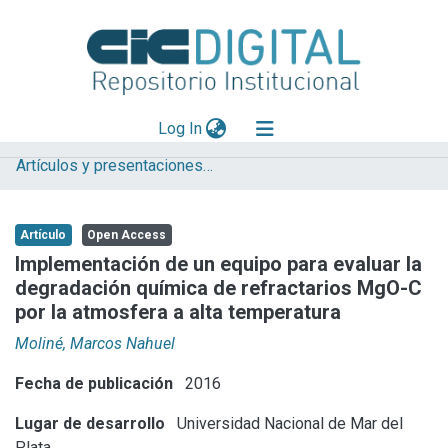
(current)
Log In
Artículos y presentaciones en Congresos
Explorar
Mas información
Artículo
Open Access
Aportar material
Implementación de un equipo para evaluar la
degradación química de refractarios MgO-C
Statistics
por la atmosfera a alta temperatura
Moliné, Marcos Nahuel
Fecha de publicación
2016
Lugar de desarrollo
Universidad Nacional de Mar del
Plata