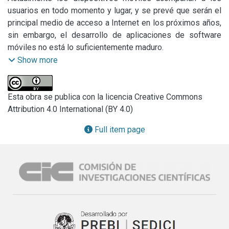
usuarios en todo momento y lugar, y se prevé que serán el 
principal medio de acceso a Internet en los próximos años, 
sin embargo, el desarrollo de aplicaciones de software 
móviles no está lo suficientemente maduro.

Desarrollar una aplicación de software para un dispositivo 
Show more
móvil implica adoptar y entender las características de 
estos dispositivos y sus restricciones. Si bien éstos 
cuentan con características avanzadas como bases de 
Esta obra se publica con la licencia Creative Commons
datos integradas, soporte multimedia y mecanismos de 
Attribution 4.0 International (BY 4.0)
comunicación y geolocalización, también se presentan 
Full item page
importantes restricciones en cuanto al tamaño de la 
pantalla disponible, la utilización de memoria primaria y las 
bibliotecas de desarrollo disponibles.

La proliferación de diferentes plataformas móviles ha 
forzado a los desarrolladores a definir enfoques que 
permitan simplificar el desarrollo de aplicaciones. Un 
desafío en estos desarrollos es lograr integrar variedad de 
información e interoperabilidad de herramientas. Model 