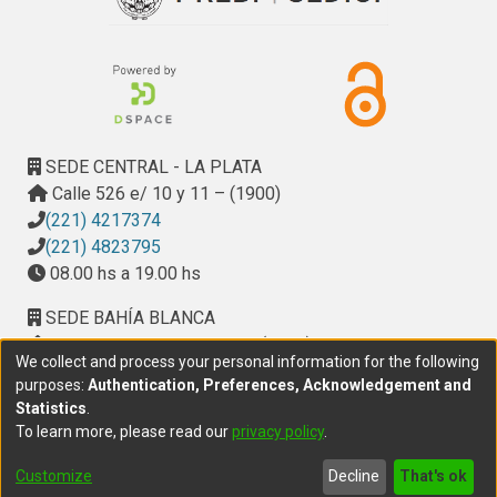
Driven Development (MDD) es considerado un enfoque 
promisorio para afrontarlo[1]. MDD define un amplio rango 
de desarrollos basados en el uso de modelos como 
entidades de primera clase. Una realización específica de 
MDD, propuesta por OMG (Object Management Group), es 
la arquitectura MDA (Model Driven Architecture) 
(http://www.omg.org/mda).
SEDE CENTRAL - LA PLATA
Calle 526 e/ 10 y 11 – (1900)
(221) 4217374
(221) 4823795
08.00 hs a 19.00 hs
SEDE BAHÍA BLANCA
Calle Ciudad de Cali 320 – (8000). Universidad
We collect and process your personal information for the following
Provincial del Sudoeste (UPSO)
purposes:
Authentication, Preferences, Acknowledgement and
(291) 459 2550
, interno 147
Statistics
.
10.00 h a 14.00 h
To learn more, please read our
privacy policy
.
delegacion.bahia@cic.gba.gob.ar
Customize
Decline
That's ok