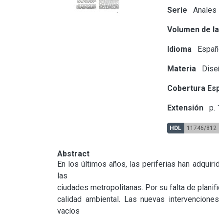
Serie
Anales
Volumen de la
Idioma
Españ
Materia
Diseñ
Cobertura Esp
Extensión
p.
HDL
11746/812
Abstract
En los últimos años, las periferias han adquiri
las

ciudades metropolitanas. Por su falta de plani
calidad ambiental. Las nuevas intervenciones 
vacíos
