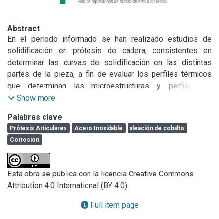
Abstract
En el período informado se han realizado estudios de 
solidificación en prótesis de cadera, consistentes en 
determinar las curvas de solidificación en las distintas 
partes de la pieza, a fin de evaluar los perfiles térmicos 
que determinan las microestructuras y perfiles de 
segregación de los elementos aleantes. La importancia de 
Show more
estos estudios radica en que las microestructuras y 
Palabras clave
perfiles de segregación de los elementos aleantes influyen 
Prótesis Articulares
Acero Inoxidable
aleación de cobalto
en las propiedades mecánicas, electroquímicas y físicas 
Corrosión
de las prótesis. Las prácticas se realizaron con el acero 
inoxidable ASTM F745 y con la aleación Co-Cr-Mo ASTM 
F75, materiales usados para la fabricación de prótesis 
Esta obra se publica con la licencia Creative Commons
quirúrgicas por procesos de colada. Los perfiles térmicos 
Attribution 4.0 International (BY 4.0)
se midieron con termocuplas de platino-platino/rodio y 
plaqueta adquisidora de datos, mientras que los análisis 
Full item page
metalográficos se realizaron con microscopía electrónica 