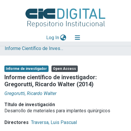
(current)
Log In
Informe Científico de Investigador
Explorar
Mas información
Informe de investigador
Open Access
Aportar material
Informe científico de investigador:
Gregorutti, Ricardo Walter (2014)
Statistics
Gregorutti, Ricardo Walter
Título de investigación
Desarrollo de materiales para implantes quirúrgicos
Directores
Traversa, Luis Pascual