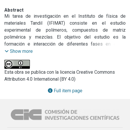
Abstract
Mi tarea de investigación en el Instituto de física de 
materiales Tandil (IFIMAT) consiste en el estudio 
experimental de polímeros, compuestos de matriz 
polimérica y mezclas. El objetivo del estudio es la 
formación e interacción de diferentes fases en estos 
materiales, ya sea polímero-refuerzo inerte o polímero-
Show more
polímero, y su influencia sobre las propiedades finales del 
material. Los materiales utilizados para la preparación de 
compuestos son epoxi con carga inerte metálica y para la 
Esta obra se publica con la licencia Creative Commons
preparación de mezclas se utiliza epoxi con el polímero 
Attribution 4.0 International (BY 4.0)
biodegradable semicristalino poli-3-hidroxibutirato (PHB). 
Full item page
Las técnicas de investigación son desarrolladas en el 
instituto o se acceden mediante colaboración: microscopía 
óptica, técnica de medición de constantes elásticas 
mediante excitación por impulso, dispersión de rayos X de 
bajo ángulo, calorimetría, entre las más usadas en los 
últimos años.