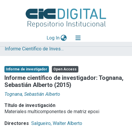
(current)
Log In
Informe Científico de Investigador
Explorar
Mas información
Informe de investigador
Open Access
Aportar material
Informe científico de investigador: Tognana,
Sebastián Alberto (2015)
Statistics
Tognana, Sebastián Alberto
Título de investigación
Materiales multicomponentes de matriz epoxi
Directores
Salgueiro, Walter Alberto