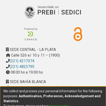
SEDE CENTRAL - LA PLATA
Calle 526 e/ 10 y 11 – (1900)
(221) 4217374
(221) 4823795
08.00 hs a 19.00 hs
SEDE BAHÍA BLANCA
Calle Ciudad de Cali 320 – (8000). Universidad
We collect and process your personal information for the following
Provincial del Sudoeste (UPSO)
purposes:
Authentication, Preferences, Acknowledgement and
(291) 459 2550
, interno 147
Statistics
.
10.00 h a 14.00 h
To learn more, please read our
privacy policy
.