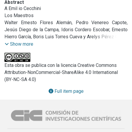
Abstract
A Emil io Cecchini

Los Maestros

Walter Ernesto Flores Alemán, Pedro Venereo Capote, 
Jesús Diego de la Campa, Idoris Cordero Escobar, Ernesto 
Hierro García, Boris Luis Torres Cueva y Arelys Pérez Cué

Tratamiento quirúrgico del angiofibroma nasofaríngeo j 
Show more
uvenil mediante un proceso secuencial de atención. 
Resultados observados en 81pacientes

Darío A. Fajre, Daniel Adam, Analía Bosi

Esta obra se publica con la licencia Creative Commons
Tos persistente en l a infancia

Attribution-NonCommercial-ShareAlike 4.0 International
Juan Baldini, Carlos Doldan, César Benmaor, Silvana Aranda 
(BY-NC-SA 4.0)
y Valeria Frasca

Full item page
Vólvulo de colon transverso en pediatría. Resección y 
anastomosis primaria

Silvia L. Griffo, Nancy Ramírez, Nora Verzeri y Ana María 
Borsa

Vigilancia epidemiológica de las Infecciones. Respiratorias 
Agudas Bajas año 2005
