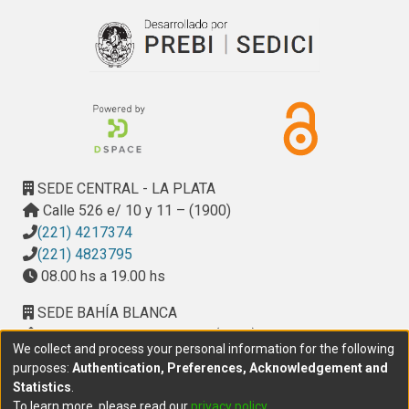
Lidia Costa y Silvia Adriana Mafía

ALTE - Evento aparentemente amenazador para l a vida. 
Guías de atención
SEDE CENTRAL - LA PLATA
Calle 526 e/ 10 y 11 – (1900)
(221) 4217374
(221) 4823795
08.00 hs a 19.00 hs
SEDE BAHÍA BLANCA
Calle Ciudad de Cali 320 – (8000). Universidad
We collect and process your personal information for the following
Provincial del Sudoeste (UPSO)
purposes:
Authentication, Preferences, Acknowledgement and
(291) 459 2550
, interno 147
Statistics
.
10.00 h a 14.00 h
To learn more, please read our
privacy policy
.