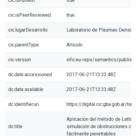
cic.isFulltext
true
cic.isPeerReviewed
true
cic.lugarDesarrollo
Laboratorio de Plasmas Denso
cic.parentType
Articulo
cic.version
info:eu-repo/semantics/publish
dc.date.accessioned
2017-06-21T13:33:48Z
dc.date.available
2017-06-21T13:33:48Z
dc.identifier.uri
https://digital.cic.gba.gob.ar/h
Aplicación del método de Lattice
dc.title
simulación de obstrucciones co
fácilmente penetrables