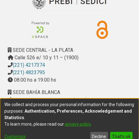
SEDE CENTRAL - LA PLATA
Calle 526 e/ 10 y 11 – (1900)
(221) 4217374
(221) 4823795
08.00 hs a 19.00 hs
SEDE BAHÍA BLANCA
Calle Ciudad de Cali 320 – (8000). Universidad
We collect and process your personal information for the following
Provincial del Sudoeste (UPSO)
purposes:
Authentication, Preferences, Acknowledgement and
(291) 459 2550
, interno 147
Statistics
.
10.00 h a 14.00 h
To learn more, please read our
privacy policy
.
delegacion.bahia@cic.gba.gob.ar
Customize
Decline
That's ok