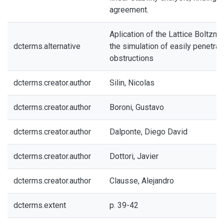
agreement.
Aplication of the Lattice Boltzm
dcterms.alternative
the simulation of easily penetra
obstructions
dcterms.creator.author
Silin, Nicolas
dcterms.creator.author
Boroni, Gustavo
dcterms.creator.author
Dalponte, Diego David
dcterms.creator.author
Dottori, Javier
dcterms.creator.author
Clausse, Alejandro
dcterms.extent
p. 39-42