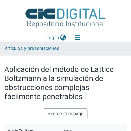
(current)
Log In
Artículos y presentaciones en Congresos
Explorar
Mas información
Aplicación del método de Lattice
Aportar material
Boltzmann a la simulación de
Statistics
obstrucciones complejas
fácilmente penetrables
Simple item page