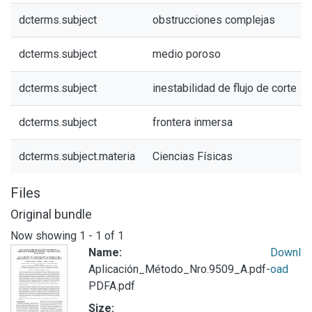
dcterms.subject
obstrucciones complejas
dcterms.subject
medio poroso
dcterms.subject
inestabilidad de flujo de corte
dcterms.subject
frontera inmersa
dcterms.subject.materia
Ciencias Físicas
Files
Original bundle
Now showing
1 - 1 of 1
Name:
Downl
Aplicación_Método_Nro.9509_A.pdf-
oad
PDFA.pdf
Size: