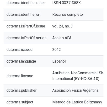
dcterms.identifier.other
ISSN 0327-358X
dcterms.identifier.url
Recurso completo
dcterms.isPartOf.issue
vol. 23, no. 3
dcterms.isPartOf.series
Anales AFA
dcterms.issued
2012
dcterms.language
Español
Attribution-NonCommercial-Share
dcterms.license
International (BY-NC-SA 4.0)
dcterms.publisher
Asociación Física Argentina
dcterms.subject
Método de Lattice Boltzmann