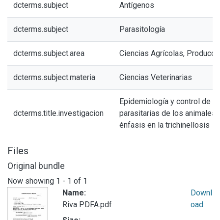
dcterms.subject
Antígenos
dcterms.subject
Parasitología
dcterms.subject.area
Ciencias Agrícolas, Producci
dcterms.subject.materia
Ciencias Veterinarias
Epidemiología y control de 
dcterms.title.investigacion
parasitarias de los animales
énfasis en la trichinellosis
Files
Original bundle
Now showing
1 - 1 of 1
Name:
Downl
Riva PDFA.pdf
oad