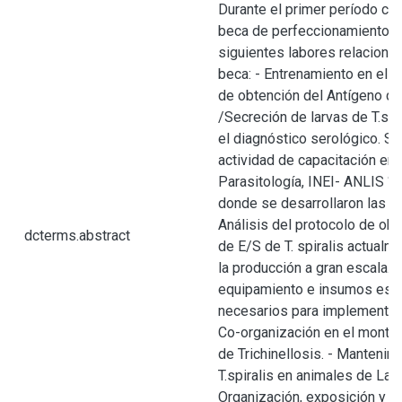
Durante el primer período co
beca de perfeccionamiento se
siguientes labores relaciona
beca: - Entrenamiento en el 
de obtención del Antígeno de
/Secreción de larvas de T.spi
el diagnóstico serológico. S
actividad de capacitación en
Parasitología, INEI- ANLIS “C
donde se desarrollaron las si
Análisis del protocolo de ob
dcterms.abstract
de E/S de T. spiralis actualme
la producción a gran escala. 2
equipamiento e insumos esp
necesarios para implementar 
Co-organización en el montaj
de Trichinellosis. - Mantenim
T.spiralis en animales de Labo
Organización, exposición y c