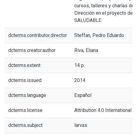
cursos, talleres y charlas de 
Dirección en el proyecto de
SALUDABLE.
dcterms.contributor.director
Steffan, Pedro Eduardo
dcterms.creator.author
Riva, Eliana
dcterms.extent
14 p.
dcterms.issued
2014
dcterms.language
Español
dcterms.license
Attribution 4.0 International (
dcterms.subject
larvas