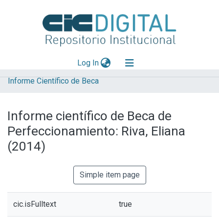
(current)
Log In
Informe Científico de Beca
Explorar
Mas información
Informe científico de Beca de
Aportar material
Perfeccionamiento: Riva, Eliana
Statistics
(2014)
Simple item page
cic.isFulltext
true