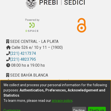
SEDE CENTRAL - LA PLATA
Calle 526 e/ 10 y 11 – (1900)
(221) 4217374
(221) 4823795
08.00 hs a 19.00 hs
SEDE BAHÍA BLANCA
Calle Ciudad de Cali 320 – (8000). Universidad
We collect and process your personal information for the following
Provincial del Sudoeste (UPSO)
purposes:
Authentication, Preferences, Acknowledgement and
(291) 459 2550
, interno 147
Statistics
.
10.00 h a 14.00 h
To learn more, please read our
privacy policy
.
delegacion.bahia@cic.gba.gob.ar
Customize
Decline
That's ok