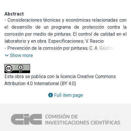
Abstract
- Consideraciones técnicas y económicas relacionadas con 
el desarrollo de un programa de protección contra la 
corrosión por medio de pinturas. El control de calidad en el 
laboratorio y en obra. Especificaciones; V. Rascio

- Prevención de la corrosión por pinturas; C. A. Giúdice

- Influencia de la eficiencia de la dispersión sobre la 
Show more
concentración crítica de pigmento en volumen (CPVC) de 
una pintura anticorrosiva basada en caucho clorado; G. A. 
Villoria, C. A. Giúdice

Esta obra se publica con la licencia Creative Commons
- Pinturas antiincrustantes de alto espesor basadas en 
Attribution 4.0 International (BY 4.0)
ligantes solubles de tipo vinílico, B. del Amo C. A. Giúdice, 
Full item page
O. Sindoni

-Determinación de las propiedades anticorrosivas de 
pinturas epoxídicas. Correlación entre medidas de 
impedancia y ensayos en cámara de niebla salina; A. R. Di 
Sarli, R. A. Armas
