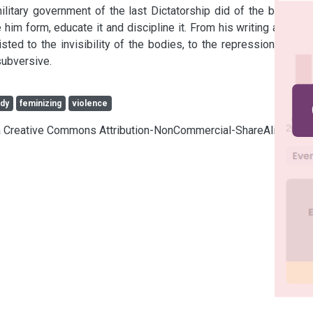
litary government of the last Dictatorship did of the body an 
im form, educate it and discipline it. From his writing and his 
ed to the invisibility of the bodies, to the repression of the 
subversive.
dy
feminizing
violence
cia Creative Commons Attribution-NonCommercial-ShareAlike 4.0