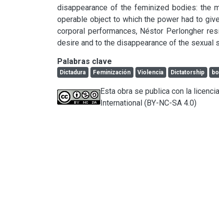
disappearance of the feminized bodies: the mi
operable object to which the power had to give h
corporal performances, Néstor Perlongher resist
desire and to the disappearance of the sexual 
Palabras clave
Dictadura
Feminización
Violencia
Dictatorship
bo
Esta obra se publica con la licen
International (BY-NC-SA 4.0)