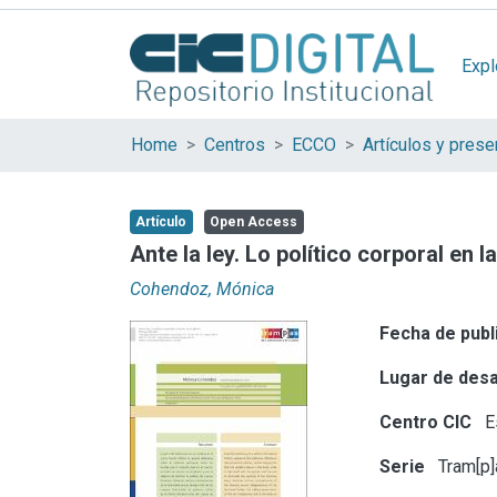
Expl
Home
Centros
ECCO
Artículo
Open Access
Ante la ley. Lo político corporal en l
Cohendoz, Mónica
Fecha de publ
Lugar de desa
Centro CIC
Es
Serie
Tram[p]a