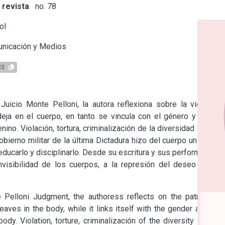
 revista
no. 78
ol
nicación y Medios
83
Juicio Monte Pelloni, la autora reflexiona sobre la violencia 
 deja en el cuerpo, en tanto se vincula con el género y con el 
ino. Violación, tortura, criminalización de la diversidad sexual, 
ierno militar de la última Dictadura hizo del cuerpo un objeto 
educarlo y disciplinarlo. Desde su escritura y sus performances 
nvisibilidad de los cuerpos, a la represión del deseo y a la 
Pelloni Judgment, the authoress reflects on the patriarchal 
leaves in the body, while it links itself with the gender and the 
dy. Violation, torture, criminalización of the diversity sexual, 