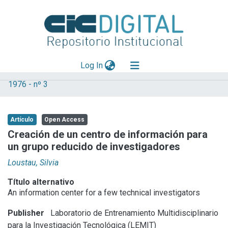
(current)
Log In
1976 - nº 3
Explorar
Mas información
Artículo
Open Access
Aportar material
Creación de un centro de información para
un grupo reducido de investigadores
Statistics
Loustau, Silvia
Título alternativo
An information center for a few technical investigators
Publisher
Laboratorio de Entrenamiento Multidisciplinario
para la Investigación Tecnológica (LEMIT)