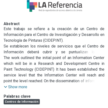
Abstract
Este trabajo se refiere a la creación de un Centro de 
Información para el Centro de Investigación y Desarrollo en 
Tecnología de Pinturas (CIDEPINT).

Se establecen los niveles de servicios que el Centro de 
Información deberá cubrir y se puntualizan los ya 
alcanzadas. Se establecen los niveles logrados en cuanto a 
The work outlined the initial point of an Information Center 
diseminación de la información entre los integrantes del 
which will be in a Research and Development Centre in 
equipo, y a qué nivel se deberá llegar.

Paint Technology (CIDEPINT) It has been established the 
Se resalta la tarea de centralización y descentralización de 
service level that the Information Center will reach and 
la información que cumple el Centro de Información a 
point the level reached. On the dissemination of information 
través del documentalista.
the results obtained were established and also were 
Show more
determined which will be the future.

Palabras clave
It has been remarked the work of in put and out put of 
Centros de Información
information that made the Information Center through the 