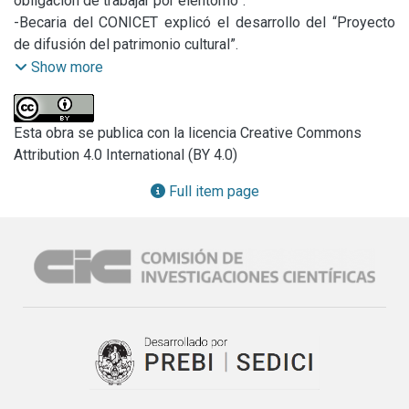
obligación de trabajar por elentorno”.

-Becaria del CONICET explicó el desarrollo del “Proyecto 
de difusión del patrimonio cultural”.

-Cursos para empleados de la Administración Pública.

Show more
-La CIC organiza la jornada “De la idea a la innovación”.

-El IHLLA organiza un curso sobre la calidad del agua.

-Curso de cultivos celulares y sus aplicaciones.
Esta obra se publica con la licencia Creative Commons
Attribution 4.0 International (BY 4.0)
Full item page