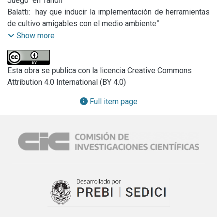
Juego  en Tandil

Balatti:  hay que inducir la implementación de herramientas 
de cultivo amigables con el medio ambiente”

Se abrió la inscripción para el IV Congreso Bonaerense de 
Show more
Ciencia y Tecnología

Convocatoria a graduados universitarios para las Becas 
doctorales científico–tecnológicas 2018

Esta obra se publica con la licencia Creative Commons
Lanzan las Becas de entrenamiento 2018

Attribution 4.0 International (BY 4.0)
XLVI Congreso Argentino de Genética y IV Reunión 
Full item page
Regional SAG-NOA

Se viene el XVI Congreso Cytal® Congreso Argentino de 
Ciencia y Tecnología de Alimentos