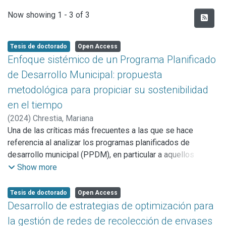
Recent Submissions
Now showing
1 - 3 of 3
Tesis de doctorado
Open Access
Enfoque sistémico de un Programa Planificado
de Desarrollo Municipal: propuesta
metodológica para propiciar su sostenibilidad
en el tiempo
(
2024
)
Chrestia, Mariana
Una de las críticas más frecuentes a las que se hace
referencia al analizar los programas planificados de
desarrollo municipal (PPDM), en particular a aquellos
implementados en forma endógena, estratégica y
Show more
participativa, es que en la mayoría de los casos no logran
sostenerse durante el período de tiempo previsto y, en
Tesis de doctorado
Open Access
consecuencia, los objetivos propuestos sólo se alcanzan
Desarrollo de estrategias de optimización para
muy parcialmente. En efecto, distintas revisiones concluyen
la gestión de redes de recolección de envases