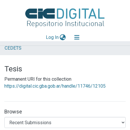
(current)
Log In
CEDETS
Explorar
Mas información
Tesis
Aportar material
Permanent URI for this collection
Statistics
https://digital.cic.gba.gob.ar/handle/11746/12105
Browse