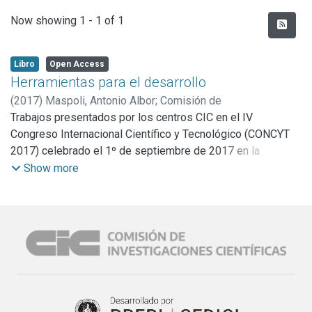
Recent Submissions
Now showing
1 - 1 of 1
Libro
Open Access
Herramientas para el desarrollo
(
2017
)
Maspoli, Antonio Albor
;
Comisión de
Investigaciones Científicas de la Provincia de Buenos Aires
Trabajos presentados por los centros CIC en el IV
Congreso Internacional Científico y Tecnológico (CONCYT
2017) celebrado el 1º de septiembre de 2017 en la
Universidad Nacional de Quilmes.
Show more