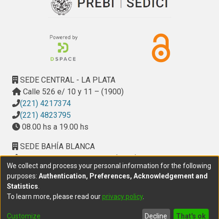
SEDE CENTRAL - LA PLATA
Calle 526 e/ 10 y 11 – (1900)
(221) 4217374
(221) 4823795
08.00 hs a 19.00 hs
SEDE BAHÍA BLANCA
Calle Ciudad de Cali 320 – (8000). Universidad
We collect and process your personal information for the following
Provincial del Sudoeste (UPSO)
purposes:
Authentication, Preferences, Acknowledgement and
(291) 459 2550
, interno 147
Statistics
.
10.00 h a 14.00 h
To learn more, please read our
privacy policy
.
delegacion.bahia@cic.gba.gob.ar
Customize
Decline
That's ok