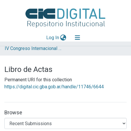
(current)
Log In
IV Congreso Internacional Científico y Tecnológico
Explorar
Mas información
Libro de Actas
Aportar material
Permanent URI for this collection
Statistics
https://digital.cic.gba.gob.ar/handle/11746/6644
Browse