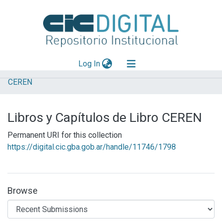
(current)
Log In
CEREN
Explorar
Mas información
Libros y Capítulos de Libro CEREN
Aportar material
Permanent URI for this collection
Statistics
https://digital.cic.gba.gob.ar/handle/11746/1798
Browse