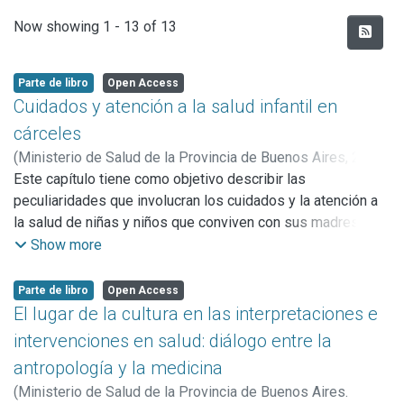
Recent Submissions
Now showing
1 - 13 of 13
Parte de libro
Open Access
Cuidados y atención a la salud infantil en
cárceles
(
Ministerio de Salud de la Provincia de Buenos Aires,
2022
)
Burgos, Diego
Este capítulo tiene como objetivo describir las
;
Ortale, María Susana
;
Reichenbach, Mariel
;
Reichenbach, Juan A.
peculiaridades que involucran los cuidados y la atención a
la salud de niñas y niños que conviven con sus madres en
prisión. Alrededor de ello, debatiremos sobre la promoción
Show more
y protección de derechos.
En esa dirección repasaremos en primer lugar, el encuadre
Parte de libro
Open Access
legal e institucional de la población sobre la que
El lugar de la cultura en las interpretaciones e
predicaremos. En segundo lugar, se expondrán los
intervenciones en salud: diálogo entre la
problemas, alcances, logros y desafíos que se plantean al
antropología y la medicina
trabajo de atención pediátrica, destacando especialmente
(
Ministerio de Salud de la Provincia de Buenos Aires.
el atravesamiento de factores legales e institucionales en