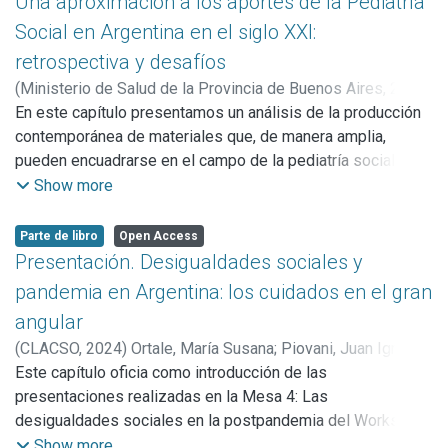
Una aproximación a los aportes de la Pediatría
condiciones de salud, cumplimiento de tratamientos, uso
periurbanas (PU) del aglomerado Gran La Plata (provincia
Social en Argentina en el siglo XXI:
de servicios, etc.
de Buenos Aires).
retrospectiva y desafíos
En esa dirección, el presente capítulo plantea algunas
(
Ministerio de Salud de la Provincia de Buenos Aires,
2025
)
observaciones sobre dicho uso, recurriendo a revisiones y
Ortale, María Susana
En este capítulo presentamos un análisis de la producción
;
Colángelo, María Adelaida
;
Santos,
a experienciasde trabajo que reúnen a la antropología y a la
Javier Alberto
contemporánea de materiales que, de manera amplia,
medicina. El objetivo del mismo es insistir sobre
pueden encuadrarse en el campo de la pediatría social, con
cuestiones que renovadamente atraviesan -muchas veces
el fin de identificar temas, discusiones y perspectivas de
Show more
perturbando- el diálogo interdisciplinario y
abordaje y también desafíos y vacancias.
fundamentalmente la práctica médica.
Para ello, nos basamos en un corpus de textos publicados
Parte de libro
Open Access
por la revista Archivos Argentinos de Pediatría (AAP) entre
Presentación. Desigualdades sociales y
2000 y 2024 -como detallaremos más adelante- cuya
pandemia en Argentina: los cuidados en el gran
asignación a dicho campo fue realizado desde un ámbito
angular
disciplinar ajeno pero afín, derivado de nuestra formación
(
CLACSO,
2024
)
Ortale, María Susana
;
Piovani, Juan Ignacio
;
en ciencias sociales.
Chicote, Gloria
Este capítulo oficia como introducción de las
De allí que los resultados que presentaremos serán
presentaciones realizadas en la Mesa 4: Las
indicios que deben ser interpretados en el marco de tal
desigualdades sociales en la postpandemia del Workshop
indagación y perspectiva. Conscientes de estar lejos de
Internacional "Los múltiples rostros de la sociedad
Show more