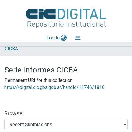
(current)
Log In
CICBA
Explorar
Mas información
Serie Informes CICBA
Aportar material
Permanent URI for this collection
Statistics
https://digital.cic.gba.gob.ar/handle/11746/1810
Browse