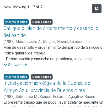
Recent Submissions
Now showing
1 - 7 of 7
Informe técnico
Open Access
Salliqueló: plan de ordenamiento y desarrollo
del partido
(
1987
)
Morosi, Julio A.
;
Mogica, Noemí
;
Lamberti, Daniel
;
Vitalone, Cristina
Plan de desarrollo y ordenamiento del partido de Salliqueló.
;
Copani, María del Carmen
;
Ambrosis, Julio
César
Índice general del trabajo
;
Gamallo, Enrique
;
Rocca, María Julia
;
Molinari,
Graciela Alicia
- Determinación y encuadre del problema, a nivel regional y
urbano.
Show more
- Rol y caracterización del partido de Salliqueló.
- Diagnóstico general de la situación
Informe técnico
Open Access
- Formulación de metas, identificación de objetivos y
Investigación hidrológica de la Cuenca del
delimitaciónn de medios.
Arroyo Azul, provincia de Buenos Aires
- Propuesta general de ordenamiento del partido de
(
1987
)
Sala, José M.
;
Krause, Eduardo
;
Aguglino, Rubén
Salliqueló, a nivel urbano y extraurbano.
El presente trabajo que se pudo llevar adelante mediante un
- Normas de planeamiento urbano para el partido de