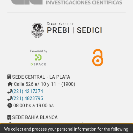
Del Blanco y Fernando E. Piantanida y el estudiante Claudio
tiene valor cualitativo y generalizado.
Falconaro.
Durante su desarrollo se contó con el importante apoyo de:
la Dirección de Geología, Minería y Aguas Subterráneas; la
Dirección de Vialidad de la Provincia de Buenos Aires;
Municipalidad del Partido de Azul y de las Empresas
Vicente Robles S.A., Marengo S.A., y Novobra S.R.L.,
propietarias de las canteras "El Peregrino","Azul" y
"Novobra" respectivamente.
SEDE CENTRAL - LA PLATA
Calle 526 e/ 10 y 11 – (1900)
(221) 4217374
(221) 4823795
08.00 hs a 19.00 hs
SEDE BAHÍA BLANCA
Calle Ciudad de Cali 320 – (8000). Universidad
We collect and process your personal information for the following
Provincial del Sudoeste (UPSO)