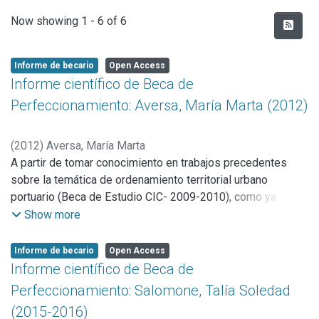
Recent Submissions
Now showing
1 - 6 of 6
Informe de becario
Open Access
Informe científico de Beca de
Perfeccionamiento: Aversa, María Marta (2012)
(
2012
)
Aversa, María Marta
A partir de tomar conocimiento en trabajos precedentes
sobre la temática de ordenamiento territorial urbano
portuario (Beca de Estudio CIC- 2009-2010), como ya
hemos fundamentado oportunamente, decidimos para esta
Show more
etapa profundizar al respecto, y acentuar los objetivos de la
investigación en el ordenamiento territorial portuario,
Informe de becario
Open Access
centrándonos exclusivamente en los puertos que
Informe científico de Beca de
concentran cargas contenerizadas mayoritariamente y
Perfeccionamiento: Salomone, Talía Soledad
pertenecen a la red del Mercado Común del Sur (en
(2015-2016)
adelante MERCOSUR) y al eje MERCOSUR-Chile. Teniendo