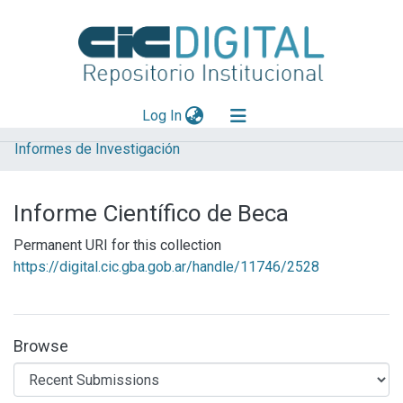
(current)
Log In
Informes de Investigación
Explorar
Mas información
Informe Científico de Beca
Aportar material
Permanent URI for this collection
Statistics
https://digital.cic.gba.gob.ar/handle/11746/2528
Browse