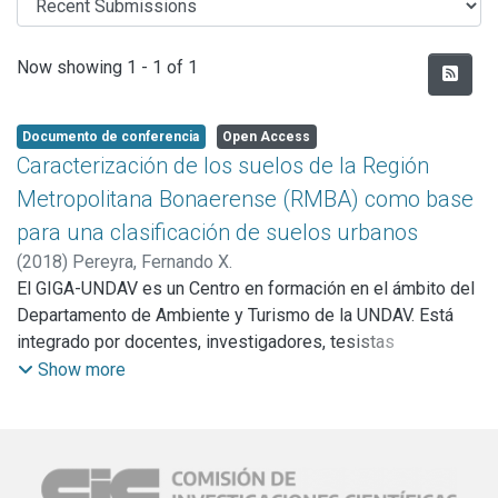
Recent Submissions
Now showing
1 - 1 of 1
Documento de conferencia
Open Access
Caracterización de los suelos de la Región
Metropolitana Bonaerense (RMBA) como base
para una clasificación de suelos urbanos
(
2018
)
Pereyra, Fernando X.
El GIGA-UNDAV es un Centro en formación en el ámbito del
Departamento de Ambiente y Turismo de la UNDAV. Está
integrado por docentes, investigadores, tesistas
doctorales, becarios de grado y estudiantes. Actualmente
Show more
se trabaja en colaboración con otros organismos, como por
ejemplo la FAUBA y el Instituto de Suelos del CIRN-INTA.
Las líneas de investigación del Centro son:
• Caracterización de suelos urbanos.