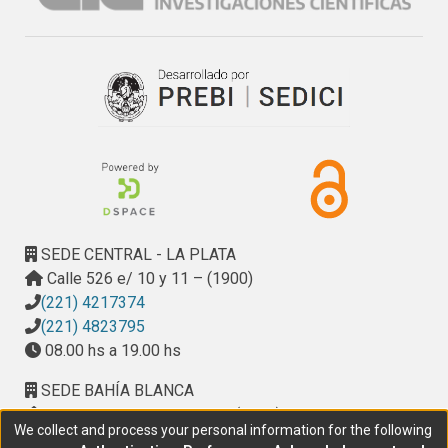
• Estudio de las influencias de las acciones antrópicas en el
relieve (el hombre como
agente geomorfológico).
• Adaptación de las zonas urbanas al Cambio Climático.
SEDE CENTRAL - LA PLATA
Calle 526 e/ 10 y 11 – (1900)
(221) 4217374
(221) 4823795
08.00 hs a 19.00 hs
SEDE BAHÍA BLANCA
Calle Ciudad de Cali 320 – (8000). Universidad
We collect and process your personal information for the following
Provincial del Sudoeste (UPSO)