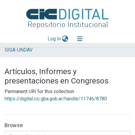
(current)
Log In
GIGA-UNDAV
Explorar
Mas información
Artículos, Informes y
Aportar material
presentaciones en Congresos
Statistics
Permanent URI for this collection
https://digital.cic.gba.gob.ar/handle/11746/8780
Browse