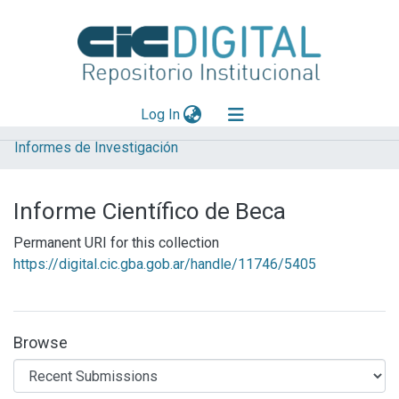
(current)
Log In
Informes de Investigación
Explorar
Mas información
Informe Científico de Beca
Aportar material
Permanent URI for this collection
Statistics
https://digital.cic.gba.gob.ar/handle/11746/5405
Browse