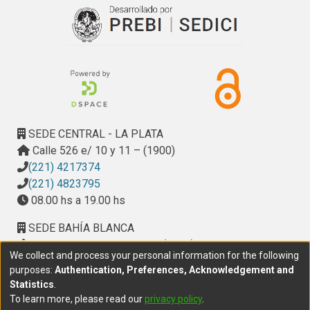
serológicas utilizadas para el diagnóstico de brucelosis
por especies lisas (Brucella melitensis) o rugosas (Brucella
ovis).
Este análisis serológico se basa en las reacciones
cruzadas que pueden existir entre microoganismos de
distintos géneros.
SEDE CENTRAL - LA PLATA
Calle 526 e/ 10 y 11 – (1900)
(221) 4217374
(221) 4823795
08.00 hs a 19.00 hs
SEDE BAHÍA BLANCA
Calle Ciudad de Cali 320 – (8000). Universidad
We collect and process your personal information for the following
Provincial del Sudoeste (UPSO)
purposes:
Authentication, Preferences, Acknowledgement and
(291) 459 2550
, interno 147
Statistics
.
10.00 h a 14.00 h
To learn more, please read our
privacy policy
.