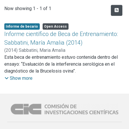
Recent Submissions
Now showing
1 - 1 of 1
Informe de becario
Open Access
Informe científico de Beca de Entrenamiento:
Sabbatini, María Amalia (2014)
(
2014
)
Sabbatini, Maria Amalia
Esta beca de entrenamiento estuvo contenida dentro del
ensayo: “Evaluación de la interferencia serológica en el
diagnóstico de la Brucelosis ovina”.
El objetivo del ensayo fue evaluar la interferencia
Show more
serológica que generan distintas especies bacterianas en
el diagnóstico de la brucelosis por Brucella ovis en el
modelo ratón. Con este propósito, formulamos en el
laboratorio, vacunas inactivadas con las bacterias de
interés. Posteriormente, los ratones fueron inmunizados
con dichas vacunas y luego se realizaron extracciones de
sangre para analizar las muestras en diferentes pruebas