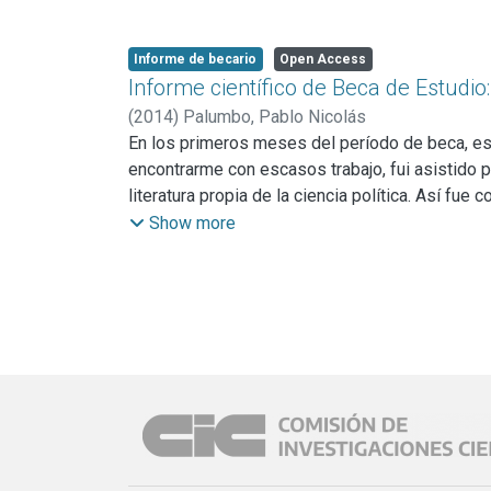
Informe de becario
Open Access
Informe científico de Beca de Estudio
(
2014
)
Palumbo, Pablo Nicolás
En los primeros meses del período de beca, estu
encontrarme con escasos trabajo, fui asistido 
literatura propia de la ciencia política. Así fu
trabajar solo los 24 municipios que rodean la 
Show more
locales así como las estructuras institucionale
Si bien en la literatura argentina no existe much
Readaptar estas teorías al contexto argentino y 
Hacia el mes de julio, ya tenía el marco teórico
A mediados de año, y cursando la materia del D
haciendo un mapeo de las carreras de los inten
de la democracia a esta parte. Contando con est
zona norte/sur, del período duhaldista o kirchenri
En los meses finales del año comencé a realiza
insistencia, me fue concedida una entrevistas 