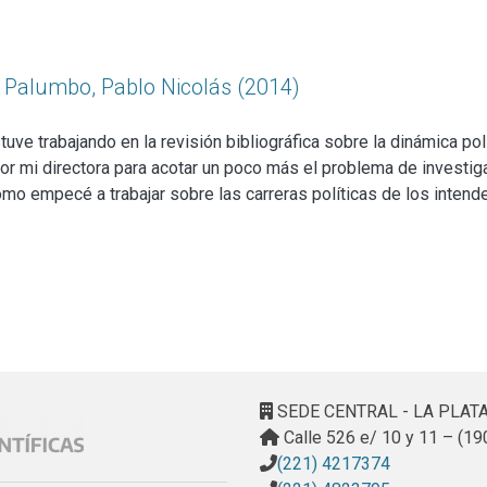
: Palumbo, Pablo Nicolás (2014)
ve trabajando en la revisión bibliográfica sobre la dinámica polí
por mi directora para acotar un poco más el problema de investi
e como empecé a trabajar sobre las carreras políticas de los inten
capital federal). Desde este enfoque me permitía estudiar el com
s que moldean sus preferencias y podría explicar la variación e
a biliografía sobre las carreras políticas, es un cuerpo robusto e
a los puestos ejecutivos me llevó un gran esfuerzo, pero re direc
 elaborado.
octorado en Ciencia política metodología cualitativa, comencé a
dentes del conurbano para ver cuales habían sido sus puestos l
a información pude seleccionar a distintos entrevistados con al
SEDE CENTRAL - LA PLAT
sta, etc.).
Calle 526 e/ 10 y 11 – (19
r algunas entrevistas, que presentaron varias dificultades típic
(221) 4217374
con dos intendentes en ejercicio y dos ex intendentes que conti