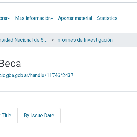
orar
Mas información
Aportar material
Statistics
Universidad Nacional de San Martín (UNSAM)
Informes de Investigación
 Beca
l.cic.gba.gob.ar/handle/11746/2437
 Title
By Issue Date