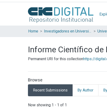
Expl
Home
Investigadores en Universidades Nacionales de la provincia de Buenos Aires
Informe Científico de
Permanent URI for this collection
https://digita
Browse
Recent Submissions
By Author
By
Recent Submissions
Now showing
1 - 1 of 1