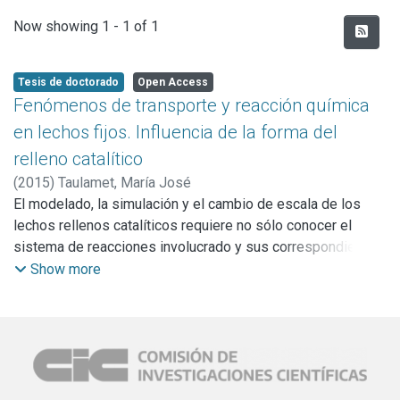
Recent Submissions
Now showing
1 - 1 of 1
Tesis de doctorado
Open Access
Fenómenos de transporte y reacción química
en lechos fijos. Influencia de la forma del
relleno catalítico
(
2015
)
Taulamet, María José
El modelado, la simulación y el cambio de escala de los
lechos rellenos catalíticos requiere no sólo conocer el
sistema de reacciones involucrado y sus correspondientes
parámetros cinéticos, sino que además resulta necesario
Show more
disponer de herramientas que permitan evaluar
adecuadamente los fenómenos de transporte; tanto a
escala del catalizador, donde se produce la difusión con
simultanea reacción química,como a escala del lecho
relleno, donde se produce el transporte de materia y de
energía, por ejemplo en el caso de transferencia de calor en