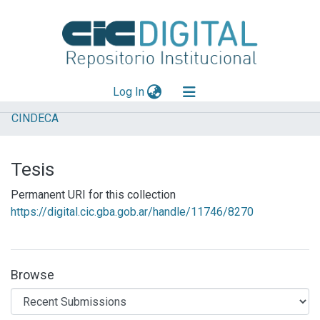
(current)
Log In
CINDECA
Explorar
Mas información
Tesis
Aportar material
Permanent URI for this collection
Statistics
https://digital.cic.gba.gob.ar/handle/11746/8270
Browse