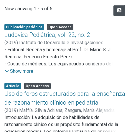
Recent Submissions
Now showing
1 - 5 of 5
Publicación periódica
Open Access
Ludovica Pediátrica, vol. 22, no. 2
(
2019
)
Instituto de Desarrollo e Investigaciones
Pediátricas "Profesor Dr. Fernando VITERI"
- Editorial. Reseña y homenaje al Prof. Dr. Mario S. J.
Rentería. Federico Ernesto Pérez
- Cosas de médicos. Los equivocados senderos del
facilismo: nueva regresión. Luis Fumagalli
Show more
- Caso clínico.¡Alerta fiebre reumática!: a propósito de tres
casos de Corea de Sindenham. María Adelina Amadi, María
Artículo
Open Access
Teresita Gareis, Marina Orlandi, Federico Ernesto Pérez,
Uso de foros estructurados para la enseñanza
Pablo Xavier Goldaracena
de razonamiento clínico en pediatría
- Reflexiones sobre la práctica profesional. Uso de foros
(
2019
)
Maffía, Silvia Adriana
;
Zangara, María Alejandra
;
estructurados para la enseñanza del razonamiento clínico.
Dreizzen, Eduardo
Introducción: La adquisición de habilidades de
Silvia Adriana Maffia, María Alejandra Zángara, Eduardo
razonamiento clínico es un propósito fundamental de la
Dreizzen
educación médica. Los entornos virtuales de enseñanza y