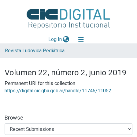
(current)
Log In
Revista Ludovica Pediátrica
Explorar
Mas información
Volumen 22, número 2, junio 2019
Aportar material
Permanent URI for this collection
Statistics
https://digital.cic.gba.gob.ar/handle/11746/11052
Browse