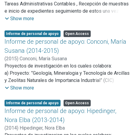
Tareas Administrativas Contables , Recepción de muestras
Alberto Scian. Integrante del proyecto (Febrero 2014 y
e inicio de expedientes seguimiento de estos una vez
continúa)
terminado el ensayo correspondiente . Confección de
Show more
facturas y cobros de las mismas teniendo contacto directo
con el cliente.
Informe de personal de apoyo
Open Access
Manejo de sistema Sigef
Informe de personal de apoyo: Conconi, María
Organizadora para la realización de compras ( pedido de
Susana (2014-2015)
presupuesto etc ) y envio de documentación del CETMIC .
(
2015
)
Conconi, María Susana
Colaboradora con el sector Servicios a terceros , Atención
Proyectos de investigación en los cuales colabora:
de teléfono y timbre . Dichas tareas son las realizadas
a) Proyecto: ”Geología, Mineralogia y Tecnología de Arcillas
desde el año 2007 a la fecha , .
y Zeolitas Naturales de Importancia Industrial” (CIC)
dirigido por la Dra. Patricia E. Zalba. (Inv. CIC)
Show more
b) Proyecto: “Materiales Cerámicos micro y nano
estructurados de Zirconia con aplicaciones Tecnológicas”
Informe de personal de apoyo
Open Access
PICT 0778 ANPCyT de 2012- 2015. Colaborador
Informe de personal de apoyo: Hipedinger,
c) Proyecto: Compositos nano estructurados densos de
Nora Elba (2013-2014)
zirconia conteniendo nanotubos de carbono (NTC) PICT
(
2014
)
Hipedinger, Nora Elba
2013 1102 Jóvenes Investigadores (2014 - 2016). Dirigido