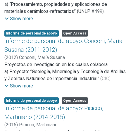
a) “Procesamiento, propiedades y aplicaciones de
materiales cerámicos-refractarios” (UNLP X499).
b) “Materiales cerámicos-refractarios basados en zirconia
Show more
(ZrO2) con aplicaciones tecnológicas” (PICT 01169).
Informe de personal de apoyo
Open Access
Informe de personal de apoyo: Conconi, María
Susana (2011-2012)
(
2012
)
Conconi, María Susana
Proyectos de investigación en los cuales colabora:
a) Proyecto: ”Geología, Mineralogía y Tecnología de Arcillas
y Zeolitas Naturales de Importancia Industrial” (CIC)
dirigido por la Dra. Patricia E. Zalba. (Inv. CIC)
Show more
b) Proyecto: “Química de los contaminantes de aguas
naturales y suelos”. SECyT – ANPCyT No 23-32678.
Informe de personal de apoyo
Open Access
Dirigido por la Investigadora María dos Santos Afonso.
Informe de personal de apoyo: Picicco,
c) Proyecto: “Materiales cerámicos refractarios basados en
Martiniano (2014-2015)
Zirconia con aplicaciones tecnológicas”, Agencia Nacional
(
2015
)
Picicco, Martiniano
de Promoción Científica y Tecnológica, PICT 2007-01169.