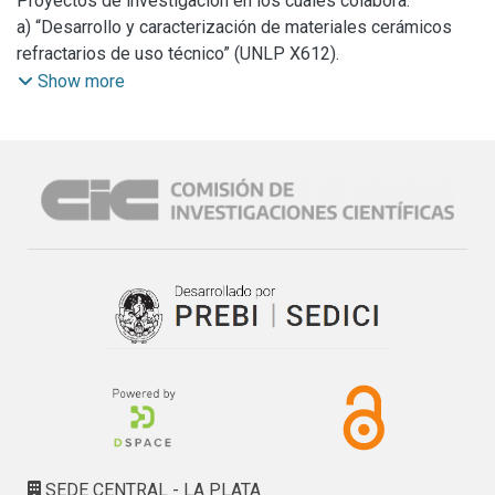
Proyectos de investigacion en los cuales colabora:
por Dr. Gustavo Suarez Colaborador.
a) “Desarrollo y caracterización de materiales cerámicos
d) Proyecto: Agentes de sosten ceramicos para shale y
refractarios de uso técnico” (UNLP X612).
tight (gas & oil). Fase ii Fabricación a Escala Laboratorio.
b) “Materiales cerámicos-refractarios basados en zirconia
Show more
Convenio CONICET – CIC- Y-Tec. Dirigido por Dr. Alberto N.
(ZrO2) con aplicaciones tecnológicas” (PICT 01169).
Scian. Participación como Líder Técnico del proyecto.(
c) “Materiales cerámicos micro y nano estructurados de
febrero de 2014- continúa).
zirconia con aplicaciones tecnológicas” (PICT 0778).
e) Proyecto FONARSEC, FSNano 008 (2010) - Consorcio
d) “Cerámicos para producción de petróleo – Fase II”
ARPAT: Obtención de nanoarcillas a partir de bentonitas
(Convenio Técnico CONICET-CIC-YPF Tecnología S.A).
patagónicas, para su aplicación en nanocompuestos
poliméricos, remediación de efluentes de actividad
agrícola, minera y galvanoplastia.
f) Proyecto FINSET 2013 NA 069/13:“Integración y
modernización del área de servicios multidisciplinarios del
campus CIC de Gonnet”
SEDE CENTRAL - LA PLATA