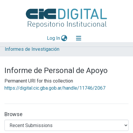
(current)
Log In
Informes de Investigación
Explorar
Mas información
Informe de Personal de Apoyo
Aportar material
Permanent URI for this collection
Statistics
https://digital.cic.gba.gob.ar/handle/11746/2067
Browse