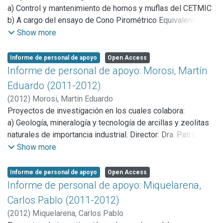
PICT-2011-0778. Dirigido por Dr. Esteban Aglietti.
a) Control y mantenimiento de hornos y muflas del CETMIC
d) Proyecto: Procesamiento coloidal, diseño y evaluación
b) A cargo del ensayo de Cono Pirométrico Equivalente
de cerámicos y compositos basados en zirconia. PIP-
c) Colaboración con investigadores CIC/CONICET del
Show more
0775 – CONICET. Dirigido por Ing. Liliana Garrido.
CETMIC
e) Proyecto: AGENTES DE SOSTEN CERAMICOS PARA
Informe de personal de apoyo
Open Access
SHALE Y TIGHT (GAS & OIL). FASE I Fabricación a Escala
Informe de personal de apoyo: Morosi, Martín
Laboratorio. Convenio CONICET – CIC- YPF. Dirigido por Dr.
Eduardo (2011-2012)
Alberto N. Scian. Participación como Lider Técnico del
proyecto.
(
2012
)
Morosi, Martín Eduardo
Proyectos de investigación en los cuales colabora:
a) Geología, mineralogía y tecnología de arcillas y zeolitas
naturales de importancia industrial. Director: Dra. Patricia
Zalba. Institución: Comisión de Investigaciones Científicas
Show more
b) Investigaciones arqueológicas en La Ciénaga
(Catamarca. Argentina).11/N536 Director: Bárbara Balesta.
Informe de personal de apoyo
Open Access
Institución: Laboratorio de Análisis Cerámico (LAC) UNLP
Informe de personal de apoyo: Miquelarena,
Carlos Pablo (2011-2012)
(
2012
)
Miquelarena, Carlos Pablo