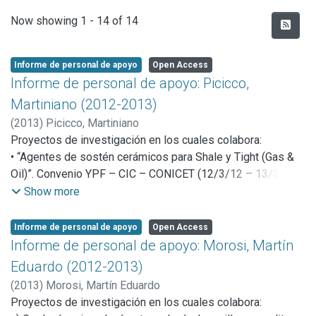
Recent Submissions
Now showing
1 - 14 of 14
Informe de personal de apoyo
Open Access
Informe de personal de apoyo: Picicco,
Martiniano (2012-2013)
(
2013
)
Picicco, Martiniano
Proyectos de investigación en los cuales colabora:
• “Agentes de sostén cerámicos para Shale y Tight (Gas &
Oil)”. Convenio YPF – CIC – CONICET (12/3/12 – 13/3/13)
• “Procesamiento, propiedades y comportamiento de
Show more
materiales cerámicos tradicionales” Sub-línea de
investigación a cargo del Investigador CIC Dr. Nicolás M.
Informe de personal de apoyo
Open Access
Rendtorff.
Informe de personal de apoyo: Morosi, Martín
Eduardo (2012-2013)
(
2013
)
Morosi, Martín Eduardo
Proyectos de investigación en los cuales colabora: