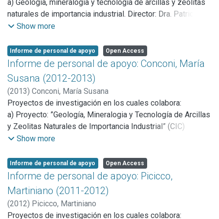
a) Geología, mineralogía y tecnología de arcillas y zeolitas
naturales de importancia industrial. Director: Dra. Patricia
Zalba. Institución: Comisión de Investigaciones Científicas
Show more
b) Investigaciones arqueológicas en La Ciénaga
(Catamarca. Argentina).11/N536 Director: Bárbara Balesta.
Informe de personal de apoyo
Open Access
Institución: Laboratorio de Análisis Cerámico (LAC) UNLP
Informe de personal de apoyo: Conconi, María
Susana (2012-2013)
(
2013
)
Conconi, María Susana
Proyectos de investigación en los cuales colabora:
a) Proyecto: ”Geología, Mineralogia y Tecnología de Arcillas
y Zeolitas Naturales de Importancia Industrial” (CIC)
dirigido por la Dra. Patricia E. Zalba. (Inv. CIC)
Show more
b) Proyecto: Materiales ceramicos-refractarios basados en
zirconio (ZrO2) con aplicaciones tecnológicas.PICT 01169
Informe de personal de apoyo
Open Access
ANPCYT 2009-2012. Finalizado en diciembre de 2012.
Informe de personal de apoyo: Picicco,
Dirigido por Dr. Esteban Aglietti.
Martiniano (2011-2012)
c) Proyecto: Materiales Ceramicos micro y nano
(
2012
)
Picicco, Martiniano
estructurados de Zirconia con aplicaciones tecnológicas.
Proyectos de investigación en los cuales colabora: