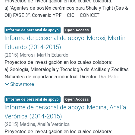
Proyectos de investigación en los cuales colabora:
(1-4-2009/30-4-2011) Participante, Director, Dr. E. Aglietti.
a) “Agentes de sostén cerámicos para Shale y Tight (Gas &
d) Proyecto: “Procesamiento coloidal, diseño y evaluación
Oil) FASE 3”. Convenio YPF – CIC – CONICET
de cerámicos y compositos basados en zirconia (ZrO2)”
Participante, (PIP. 0775/09). 2010-2012 Directora: Ing.
Informe de personal de apoyo
Open Access
Liliana Beatriz Garrido.
Informe de personal de apoyo: Morosi, Martín
e) Proyecto: “Agentes de Sostén Cerámicos para Shale y
Eduardo (2014-2015)
Tight (Gas & oil) – Fase I – Fabricación a Escala
Laboratorio”. Por Convenio entre YPF- CONICET- CICPBA
(
2015
)
Morosi, Martín Eduardo
(12/3/12 – 13/3/2013)
Proyectos de investigación en los cuales colabora:
a) Geología, Mineralogía y Tecnología de Arcillas y Zeolitas
Naturales de importancia industrial. Director: Dra. Patricia
Zalba. Institución: Comisión de Investigaciones Científicas
Show more
b) Aldeas protegidas, conflicto y abandono. Investigaciones
arqueológicas en el valle de Hualfìn durante el periodo de
Informe de personal de apoyo
Open Access
desarrollos regionales/inka. 11/N669 (Catamarca
Informe de personal de apoyo: Medina, Analía
Argentina).Director: Bárbara Balesta. Institución: Laboratorio
Verónica (2014-2015)
de Análisis Cerámico (LAC) UNLP
(
2015
)
Medina, Analía Verónica
c) Agentes de sostén cerámicos para shale y tight (Gas and
Proyectos de investigación en los cuales colabora:
Oil). Fase II. Convenio CONICET-CIC- YTEC. Dirigido por