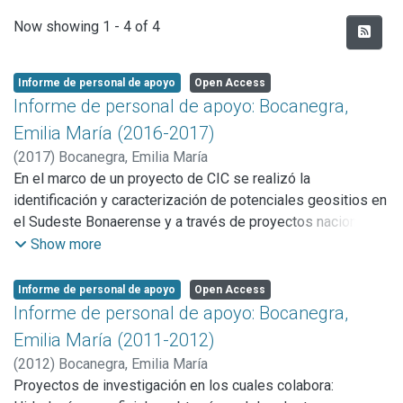
Recent Submissions
Now showing
1 - 4 of 4
Informe de personal de apoyo
Open Access
Informe de personal de apoyo: Bocanegra,
Emilia María (2016-2017)
(
2017
)
Bocanegra, Emilia María
En el marco de un proyecto de CIC se realizó la
identificación y caracterización de potenciales geositios en
el Sudeste Bonaerense y a través de proyectos nacionales
(PICT y UNMDP) e internacionales (OIEA), se realizó un
Show more
pronóstico de la demanda de agua al año 2030 y su
implicancia en las reservas del acuífero de Mar del Plata,
Informe de personal de apoyo
Open Access
con aplicación de técnicas hidroquímicas e isotópicas se
Informe de personal de apoyo: Bocanegra,
está estudiando el origen del nitrato en lagunas, arroyos y
Emilia María (2011-2012)
aguas subterráneas y se han comparado acuíferos
(
2012
)
Bocanegra, Emilia María
fracturados y detriticos de Argentina y Sudáfrica, asimismo
Proyectos de investigación en los cuales colabora:
se ha trabajado en un programa para mejorar el