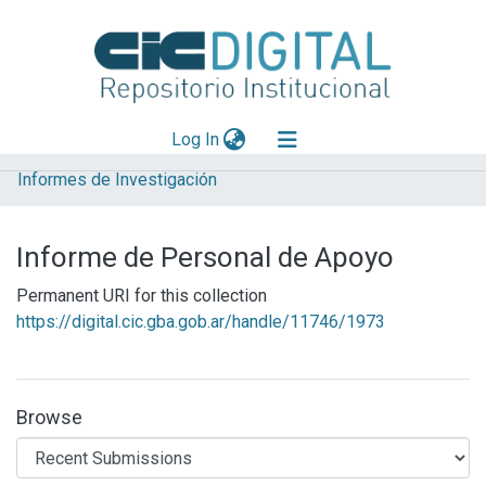
(current)
Log In
Informes de Investigación
Explorar
Mas información
Informe de Personal de Apoyo
Aportar material
Permanent URI for this collection
Statistics
https://digital.cic.gba.gob.ar/handle/11746/1973
Browse