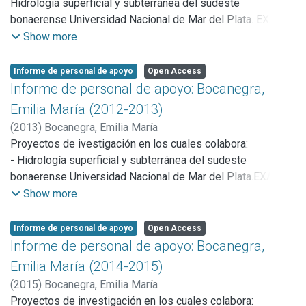
Hidrología superficial y subterránea del sudeste
conocimiento de los recursos hídricos subterráneos en
bonaerense Universidad Nacional de Mar del Plata. EXA
América Latina para contribuir a su gestión integrada y
606/12. Duración: 2012-2013.
Show more
gobernanza, a través de la identificación y completado de
los vacíos de conocimiento hidrológico e institucionales, y
Informe de personal de apoyo
Open Access
de la capacitación. Se han realizado publicaciones en 2
Informe de personal de apoyo: Bocanegra,
revistas científicas, trabajos en 3 congresos y dictado un
Emilia María (2012-2013)
curso de perfeccionamiento.
(
2013
)
Bocanegra, Emilia María
Proyectos de ivestigación en los cuales colabora:
- Hidrología superficial y subterránea del sudeste
bonaerense Universidad Nacional de Mar del Plata.EXA
606/12. Duración: 2012-2013.
Show more
Informe de personal de apoyo
Open Access
Informe de personal de apoyo: Bocanegra,
Emilia María (2014-2015)
(
2015
)
Bocanegra, Emilia María
Proyectos de investigación en los cuales colabora: