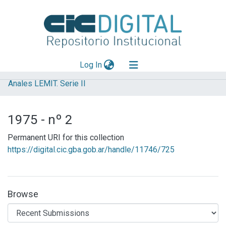
(current)
Log In
Anales LEMIT. Serie II
Explorar
Mas información
1975 - nº 2
Aportar material
Permanent URI for this collection
Statistics
https://digital.cic.gba.gob.ar/handle/11746/725
Browse