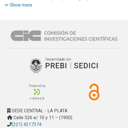
formulaciones acrílicas impregnantes, en toda el área del
Show more
cuero para capellada, curtido al cromo, recurtido, flor
corregida.
También se sugiere la zona de ensayo más comveniente y
otros datos que permiten crear las condiciones adecuadas
para que esta determinación sea adoptada en práctica
industrial.
SEDE CENTRAL - LA PLATA
Calle 526 e/ 10 y 11 – (1900)
(221) 4217374