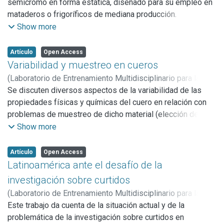
Alberto
semicromo en forma estática, diseñado para su empleo en
;
Cantera, Carlos S.
;
Sofía, Alberto
Sofía
mataderos o frigoríficos de mediana producción.
- Resúmenes de los trabajos
Este proceso no requiere costosas inversiones en
Show more
maquinarias y la contaminación generada en los procesos
de ribéra es sensiblemente menor a la del clásico sistema
Artículo
Open Access
sulfuro de sodio-hidróxido de calcio.
Variabilidad y muestreo en cueros
(
Laboratorio de Entrenamiento Multidisciplinario para la
Investigación Tecnológica (LEMIT),
Se discuten diversos aspectos de la variabilidad de las
1975
)
Giovambattista,
Humberto
propiedades físicas y químicas del cuero en relación con
;
Dreón, Jorge
;
Sofía, Alberto
problemas de muestreo de dicho material (elección de la
zona más representativa y determinación del tamaño de
Show more
una muestra), La solución de esos problemas, aplicando un
criterio estadístico, requiere, en cada caso, el conocimiento
Artículo
Open Access
del valor de los respectivos parámetros de variación.
Latinoamérica ante el desafío de la
Se analiza el estado actual del tema y se describe el
investigación sobre curtidos
procedimiento para determinar el numero de items que
(
Laboratorio de Entrenamiento Multidisciplinario para la
debe integrar una muestra teniendo en cuenta el valor de la
Investigación Tecnológica (LEMIT),
Este trabajo da cuenta de la situación actual y de la
1975
)
Sofía, Alberto
;
Desviación Típica y de los límites de error de primera y
Vera, Víctor D.
problemática de la investigación sobre curtidos en
segunda clase prefijados, utilizando un ejemplo práctico.