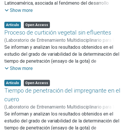
Latinoamérica, asociada al fenómeno del desarrollo
creciente de la industria curtidora en la región.
Show more
Se indican también las formas como esta industria obtiene
tecnología, su implicancia socioeconómica, etc.
Artículo
Open Access
Se esbozan algunas sugerencias sobre el particular y
Proceso de curtición vegetal sin efluentes
también se hace referencia a, una acción concertada de
(
Laboratorio de Entrenamiento Multidisciplinario para la
entidades estatales-latinoamericanas en el campo de la
Investigación Tecnológica (LEMIT),
Se informan y analizan los resultados obtenidos en el
1975
)
Angelinetti,
investigación y formación de recursos humanos.
Alberto
estudio del grado de variabilidad de la determinación del
;
Cantera, Carlos S.
;
Sofía, Alberto
;
Arroyo, Francisco
tiempo de penetración (ensayo de la gota) de
formulaciones acrílicas impregnantes, en toda el área del
Show more
cuero para capellada, curtido al cromo, recurtido, flor
corregida.
Artículo
Open Access
También se sugiere la zona de ensayo más comveniente y
Tiempo de penetración del impregnante en el
otros datos que permiten crear las condiciones adecuadas
cuero
para que esta determinación sea adoptada en práctica
(
Laboratorio de Entrenamiento Multidisciplinario para la
industrial.
Investigación Tecnológica (LEMIT),
Se informan y analizan los resultados obtenidos en el
1975
)
Sofía, Alberto
;
Vera, Víctor D.
estudio del grado de variabilidad de la determinación del
;
Vergara, Jorge A.
tiempo de penetración (ensayo de la gota) de