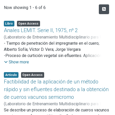
Recent Submissions
Now showing
1 - 6 of 6
Libro
Open Access
Anales LEMIT. Serie II, 1975, nº 2
(
Laboratorio de Entrenamiento Multidisciplinario para la
Investigación Tecnológica (LEMIT),
- Tiempo de penetración del impregnante en el cuero;
1975
)
Laboratorio de
Entrenamiento Multidisciplinario para la Investigación
Alberto Sofía; Víctor D. Vera; Jorge Vergara
Tecnológica
-Proceso de curtición vegetal sin efluentes. Aplicación de
;
Rascio, Vicente J. D.
un depilado enzimático; Alberto R. Angelinetti; Carlos S.
Show more
Cantera; Alberto Sofía Lic. Francisco Arroyo
- Latinoamérica ante el desafío de la investigación sobre
Artículo
Open Access
curtidos; Alberto Sofía; Víctor D. Vera
Factibilidad de la aplicación de un método
- Variabilidad y muestreo de cueros; Humberto
rápido y sin efluentes destinado a la obtención
Giovambattista; Jorge R. Dreon; Alberto Sofía
de cueros vacunos semicromo
- Factibilidad de la aplicación de un método rápido y sin
(
Laboratorio de Entrenamiento Multidisciplinario para la
efluentes destinado a la obtención de cueros vacunos
Investigación Tecnológica (LEMIT),
Se describe un proceso de elaboración de cueros vacunos
1975
)
Angelinetti,
semicromo; Alberto R. Angelinetti; Carlos Cantera; Alberto